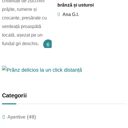
brânză și usturoi
Ana G.I.
6
Categorii
(49)
Aperitive