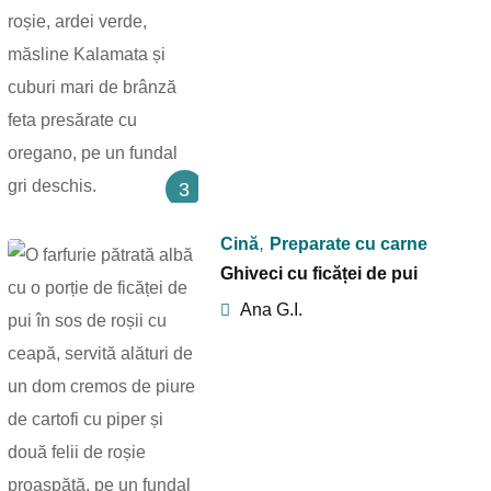
3
,
Cină
Preparate cu carne
Ghiveci cu ficăței de pui
Ana G.I.