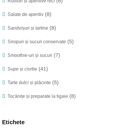
(6)
Rulouri și aperitive reci
(8)
Salate de aperitiv
(8)
Sandvișuri și tartine
(5)
Siropuri și sucuri conservate
(7)
Smoothie-uri și sucuri
(41)
Supe și ciorbe
(5)
Tarte dulci și plăcinte
(8)
Tocănițe și preparate la tigaie
Etichete