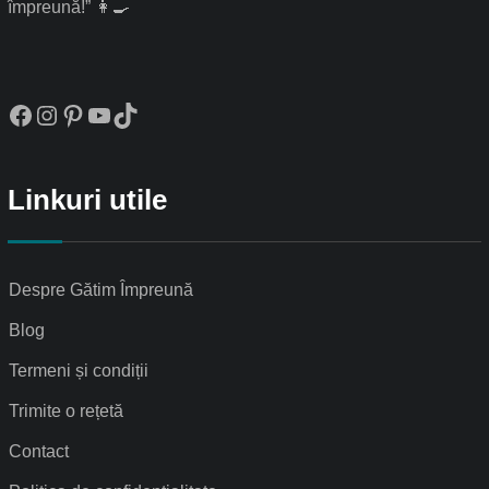
împreună!” 👩‍🍳
Facebook
Instagram
Pinterest
YouTube
TikTok
Linkuri utile
Despre Gătim Împreună
Blog
Termeni și condiții
Trimite o rețetă
Contact