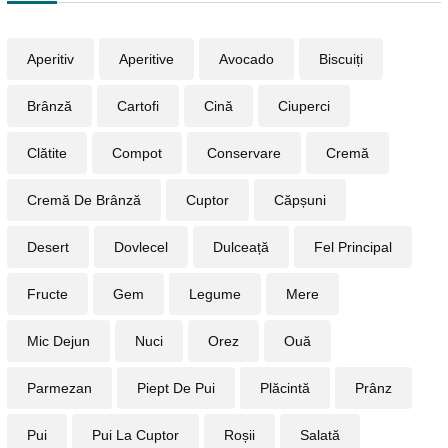
Aperitiv
Aperitive
Avocado
Biscuiți
Brânză
Cartofi
Cină
Ciuperci
Clătite
Compot
Conservare
Cremă
Cremă De Brânză
Cuptor
Căpșuni
Desert
Dovlecel
Dulceață
Fel Principal
Fructe
Gem
Legume
Mere
Mic Dejun
Nuci
Orez
Ouă
Parmezan
Piept De Pui
Plăcintă
Prânz
Pui
Pui La Cuptor
Roșii
Salată