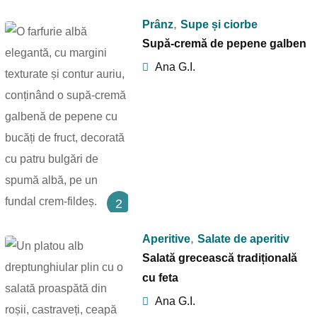
,
Prânz
Supe și ciorbe
Supă-cremă de pepene galben
Ana G.I.
2
,
Aperitive
Salate de aperitiv
Salată grecească tradițională
cu feta
Ana G.I.