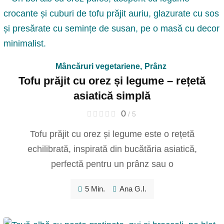
Mâncăruri vegetariene
,
Prânz
Tofu prăjit cu orez și legume – rețetă
asiatică simplă
0
/ 5
Tofu prăjit cu orez și legume este o rețetă
echilibrată, inspirată din bucătăria asiatică,
perfectă pentru un prânz sau o
5 Min.
Ana G.I.