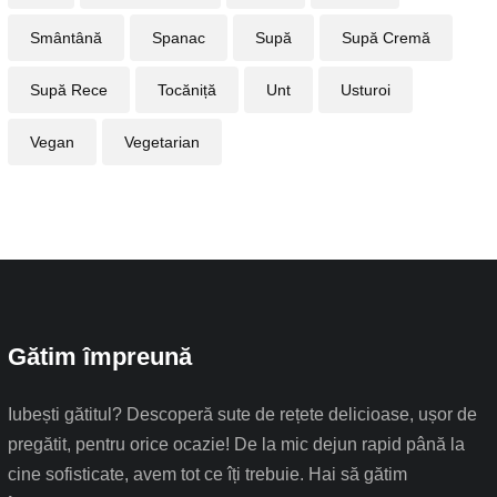
Smântână
Spanac
Supă
Supă Cremă
Supă Rece
Tocăniță
Unt
Usturoi
Vegan
Vegetarian
Gătim împreună
Iubești gătitul? Descoperă sute de rețete delicioase, ușor de
pregătit, pentru orice ocazie! De la mic dejun rapid până la
cine sofisticate, avem tot ce îți trebuie. Hai să gătim