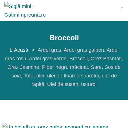
Sări
la
conținut
Broccoli
Acasă
>
Ardei gras
Ardei gras galben
Ardei
gras roșu
Ardei gras verde
Broccoli
Orez Basmati
Orez Jasmine
Piper negru măcinat
Sare
Sos de
soia
Tofu
ulei
ulei de floarea soarelui
ulei de
rapiță
Ulei de susan
usturoi