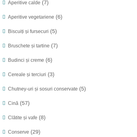
(7)
Aperitive calde
(6)
Aperitive vegetariene
(5)
Biscuiți și fursecuri
(7)
Bruschete și tartine
(6)
Budinci și creme
(3)
Cereale și terciuri
(5)
Chutney-uri și sosuri conservate
(57)
Cină
(8)
Clătite și vafe
(29)
Conserve