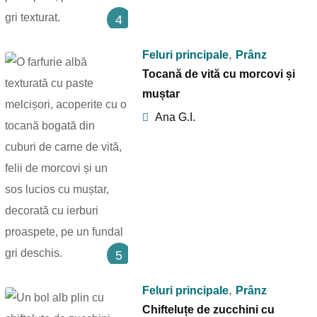
4
,
Feluri principale
Prânz
Tocană de vită cu morcovi și
muștar
Ana G.I.
5
,
Feluri principale
Prânz
Chifteluțe de zucchini cu