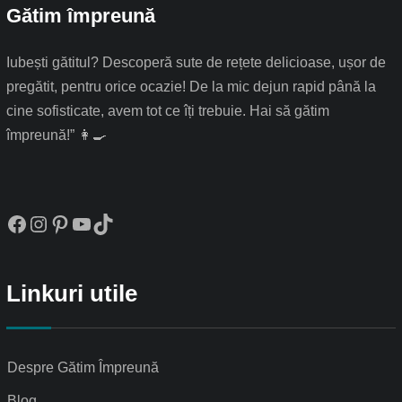
Gătim împreună
Iubești gătitul? Descoperă sute de rețete delicioase, ușor de
pregătit, pentru orice ocazie! De la mic dejun rapid până la
cine sofisticate, avem tot ce îți trebuie. Hai să gătim
împreună!” 👩‍🍳
Facebook
Instagram
Pinterest
YouTube
TikTok
Linkuri utile
Despre Gătim Împreună
Blog