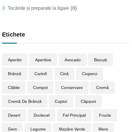
(8)
Tocănițe și preparate la tigaie
Etichete
Aperitiv
Aperitive
Avocado
Biscuiți
Brânză
Cartofi
Cină
Ciuperci
Clătite
Compot
Conservare
Cremă
Cremă De Brânză
Cuptor
Căpșuni
Desert
Dovlecel
Fel Principal
Fructe
Gem
Legume
Mazăre Verde
Mere