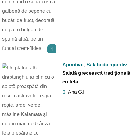
1
,
Aperitive
Salate de aperitiv
Salată grecească tradițională
cu feta
Ana G.I.