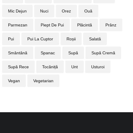
Mic Dejun
Nuci
Orez
Ouă
Parmezan
Piept De Pui
Plăcintă
Prânz
Pui
Pui La Cuptor
Roșii
Salată
Smântână
Spanac
Supă
Supă Cremă
Supă Rece
Tocăniță
Unt
Usturoi
Vegan
Vegetarian