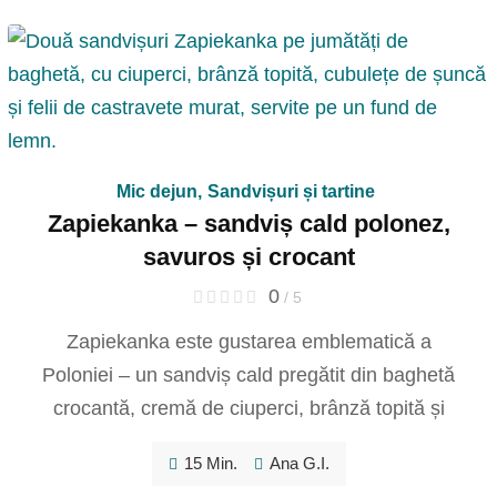
Mic dejun
,
Sandvișuri și tartine
Zapiekanka – sandviș cald polonez,
savuros și crocant
0
/ 5
Zapiekanka este gustarea emblematică a
Poloniei – un sandviș cald pregătit din baghetă
crocantă, cremă de ciuperci, brânză topită și
15 Min.
Ana G.I.