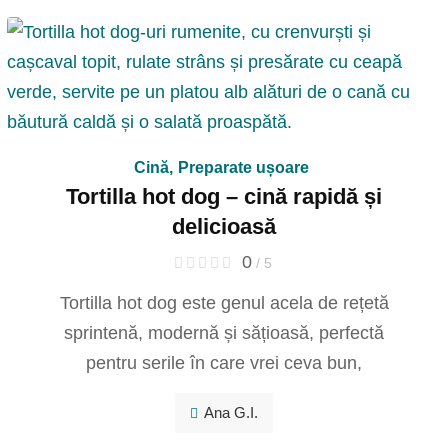
Cină
,
Preparate ușoare
Tortilla hot dog – cină rapidă și
delicioasă
0
/ 5
Tortilla hot dog este genul acela de rețetă
sprintenă, modernă și sățioasă, perfectă
pentru serile în care vrei ceva bun,
Ana G.I.