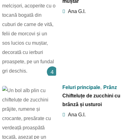
muștar
Ana G.I.
4
,
Feluri principale
Prânz
Chifteluțe de zucchini cu
brânză și usturoi
Ana G.I.