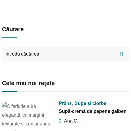
Căutare
Cele mai noi rețete
,
Prânz
Supe și ciorbe
Supă-cremă de pepene galben
Ana G.I.