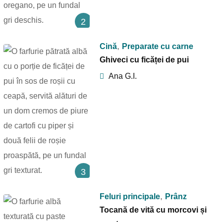
2
,
Cină
Preparate cu carne
Ghiveci cu ficăței de pui
Ana G.I.
3
,
Feluri principale
Prânz
Tocană de vită cu morcovi și