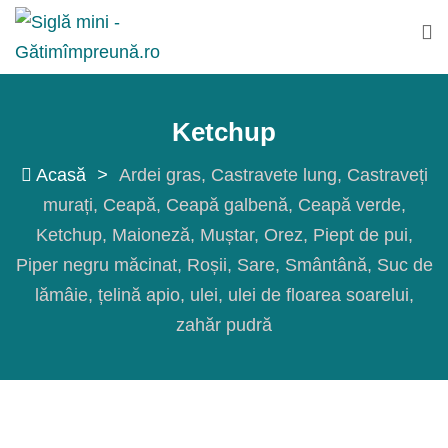
Sări
la
conținut
Ketchup
Acasă
>
Ardei gras
Castravete lung
Castraveți
murați
Ceapă
Ceapă galbenă
Ceapă verde
Ketchup
Maioneză
Muștar
Orez
Piept de pui
Piper negru măcinat
Roșii
Sare
Smântână
Suc de
lămâie
țelină apio
ulei
ulei de floarea soarelui
zahăr pudră