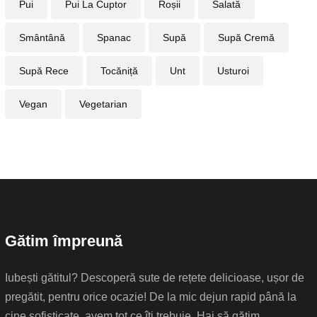
Pui
Pui La Cuptor
Roșii
Salată
Smântână
Spanac
Supă
Supă Cremă
Supă Rece
Tocăniță
Unt
Usturoi
Vegan
Vegetarian
Gătim împreună
Iubești gătitul? Descoperă sute de rețete delicioase, ușor de
pregătit, pentru orice ocazie! De la mic dejun rapid până la
cine sofisticate, avem tot ce îți trebuie. Hai să gătim