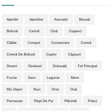
Aperitiv
Aperitive
Avocado
Biscuiți
Brânză
Cartofi
Cină
Ciuperci
Clătite
Compot
Conservare
Cremă
Cremă De Brânză
Cuptor
Căpșuni
Desert
Dovlecel
Dulceață
Fel Principal
Fructe
Gem
Legume
Mere
Mic Dejun
Nuci
Orez
Ouă
Parmezan
Piept De Pui
Plăcintă
Prânz