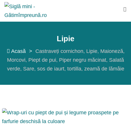
Sări
la
conținut
Lipie
Acasă
>
Castraveți cornichon
Lipie
Maioneză
Morcovi
Piept de pui
Piper negru măcinat
Salată
verde
Sare
sos de iaurt
tortilla
zeamă de lămâie