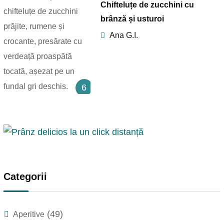
Chifteluțe de zucchini cu
brânză și usturoi
Ana G.I.
6
Categorii
(49)
Aperitive