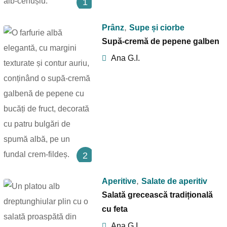
1
,
Prânz
Supe și ciorbe
Supă-cremă de pepene galben
Ana G.I.
2
,
Aperitive
Salate de aperitiv
Salată grecească tradițională
cu feta
Ana G.I.