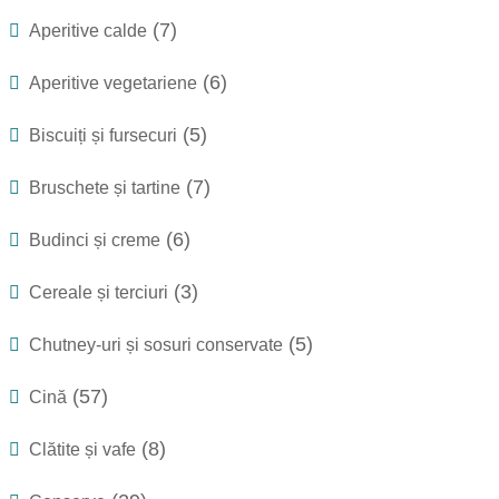
(7)
Aperitive calde
(6)
Aperitive vegetariene
(5)
Biscuiți și fursecuri
(7)
Bruschete și tartine
(6)
Budinci și creme
(3)
Cereale și terciuri
(5)
Chutney-uri și sosuri conservate
(57)
Cină
(8)
Clătite și vafe