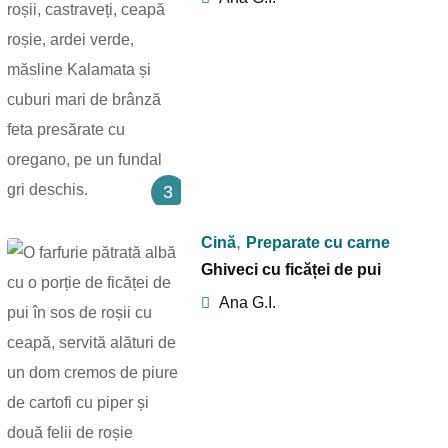
3
,
Cină
Preparate cu carne
Ghiveci cu ficăței de pui
Ana G.I.