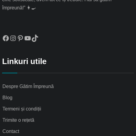
împreună!” 👩‍🍳
Facebook
Instagram
Pinterest
YouTube
TikTok
Linkuri utile
Despre Gătim Împreună
Blog
Termeni și condiții
Trimite o rețetă
Contact