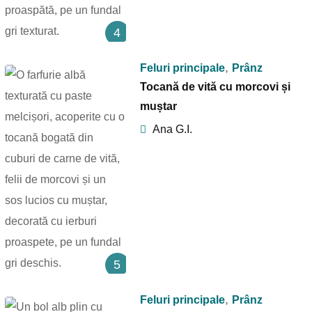
4
,
Feluri principale
Prânz
Tocană de vită cu morcovi și
muștar
Ana G.I.
5
,
Feluri principale
Prânz