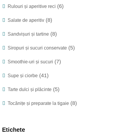
(6)
Rulouri și aperitive reci
(8)
Salate de aperitiv
(8)
Sandvișuri și tartine
(5)
Siropuri și sucuri conservate
(7)
Smoothie-uri și sucuri
(41)
Supe și ciorbe
(5)
Tarte dulci și plăcinte
(8)
Tocănițe și preparate la tigaie
Etichete