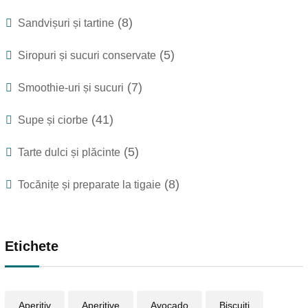
(8)
Sandvișuri și tartine
(5)
Siropuri și sucuri conservate
(7)
Smoothie-uri și sucuri
(41)
Supe și ciorbe
(5)
Tarte dulci și plăcinte
(8)
Tocănițe și preparate la tigaie
Etichete
Aperitiv
Aperitive
Avocado
Biscuiți