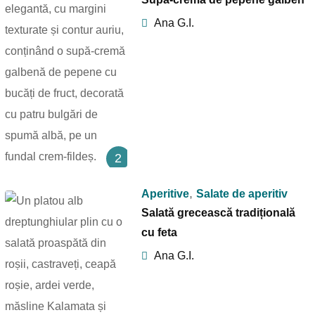
Ana G.I.
2
,
Aperitive
Salate de aperitiv
Salată grecească tradițională
cu feta
Ana G.I.