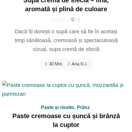
Supă cremă de sfeclă – fină,
aromată și plină de culoare
0
/ 5
Dacă îți dorești o supă care să fie în același
timp sănătoasă, cremoasă și spectaculoasă
vizual, supa cremă de sfeclă
30 Min.
Ana G.I.
Paste și risotto
,
Prânz
Paste cremoase cu șuncă și brânză
la cuptor