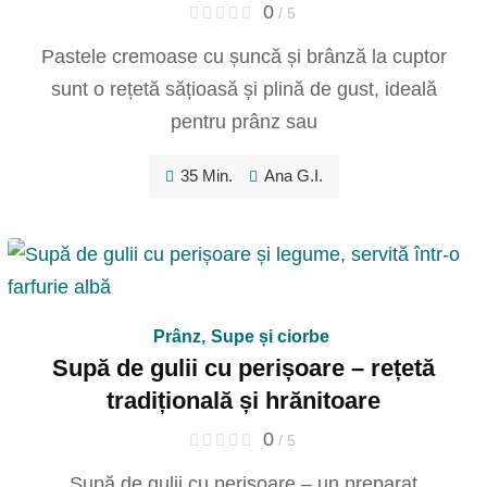
0
/ 5
Pastele cremoase cu șuncă și brânză la cuptor
sunt o rețetă sățioasă și plină de gust, ideală
pentru prânz sau
35 Min.
Ana G.I.
Prânz
,
Supe și ciorbe
Supă de gulii cu perișoare – rețetă
tradițională și hrănitoare
0
/ 5
Supă de gulii cu perișoare – un preparat