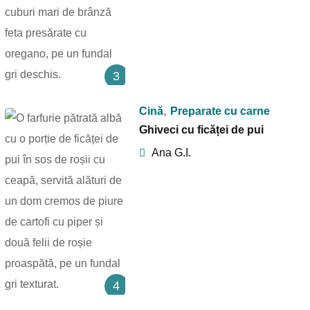
3
,
Cină
Preparate cu carne
Ghiveci cu ficăței de pui
Ana G.I.
4