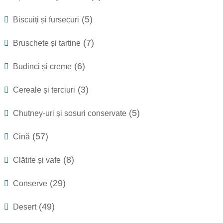
(5)
Biscuiți și fursecuri
(7)
Bruschete și tartine
(6)
Budinci și creme
(3)
Cereale și terciuri
(5)
Chutney-uri și sosuri conservate
(57)
Cină
(8)
Clătite și vafe
(29)
Conserve
(49)
Desert