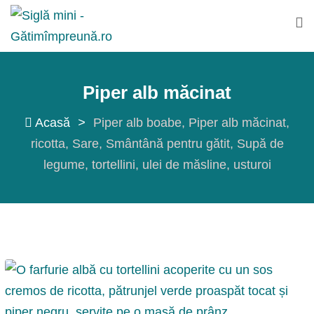
Sări
la
conținut
Piper alb măcinat
Acasă
>
Piper alb boabe
Piper alb măcinat
ricotta
Sare
Smântână pentru gătit
Supă de
legume
tortellini
ulei de măsline
usturoi