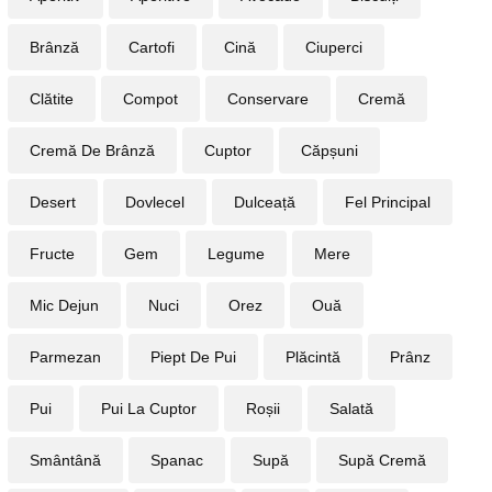
Brânză
Cartofi
Cină
Ciuperci
Clătite
Compot
Conservare
Cremă
Cremă De Brânză
Cuptor
Căpșuni
Desert
Dovlecel
Dulceață
Fel Principal
Fructe
Gem
Legume
Mere
Mic Dejun
Nuci
Orez
Ouă
Parmezan
Piept De Pui
Plăcintă
Prânz
Pui
Pui La Cuptor
Roșii
Salată
Smântână
Spanac
Supă
Supă Cremă