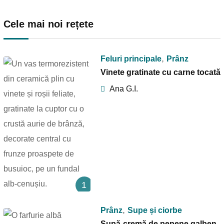
Cele mai noi rețete
,
Feluri principale
Prânz
Vinete gratinate cu carne tocată
Ana G.I.
1
,
Prânz
Supe și ciorbe
Supă-cremă de pepene galben