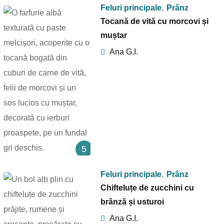
,
Feluri principale
Prânz
Tocană de vită cu morcovi și
muștar
Ana G.I.
5
,
Feluri principale
Prânz
Chifteluțe de zucchini cu
brânză și usturoi
Ana G.I.