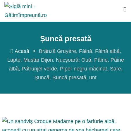
Sări
la
conținut
Șuncă presată
Acasă
>
Brânză Gruyère
Făină
Făină albă
Lapte
Muștar Dijon
Nucșoară
Ouă
Pâine
Pâine
albă
Pătrunjel verde
Piper negru măcinat
Sare
Șuncă
Șuncă presată
unt