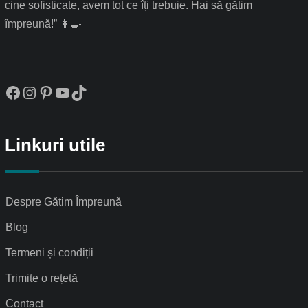
cine sofisticate, avem tot ce îți trebuie. Hai să gătim
împreună!” 👩‍🍳
Facebook
Instagram
Pinterest
YouTube
TikTok
Linkuri utile
Despre Gătim Împreună
Blog
Termeni și condiții
Trimite o rețetă
Contact