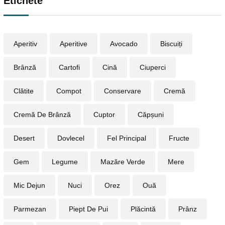
Etichete
Aperitiv
Aperitive
Avocado
Biscuiți
Brânză
Cartofi
Cină
Ciuperci
Clătite
Compot
Conservare
Cremă
Cremă De Brânză
Cuptor
Căpșuni
Desert
Dovlecel
Fel Principal
Fructe
Gem
Legume
Mazăre Verde
Mere
Mic Dejun
Nuci
Orez
Ouă
Parmezan
Piept De Pui
Plăcintă
Prânz