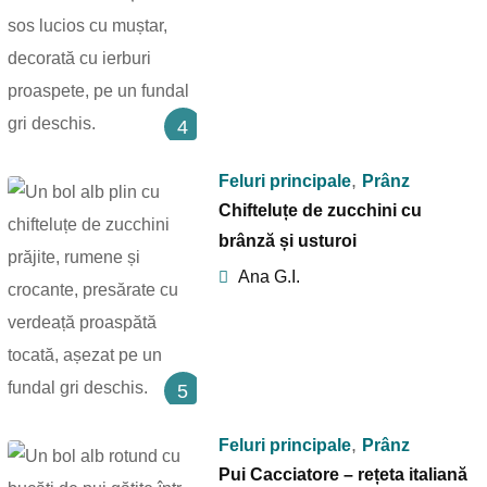
4
,
Feluri principale
Prânz
Chifteluțe de zucchini cu
brânză și usturoi
Ana G.I.
5
,
Feluri principale
Prânz
Pui Cacciatore – rețeta italiană