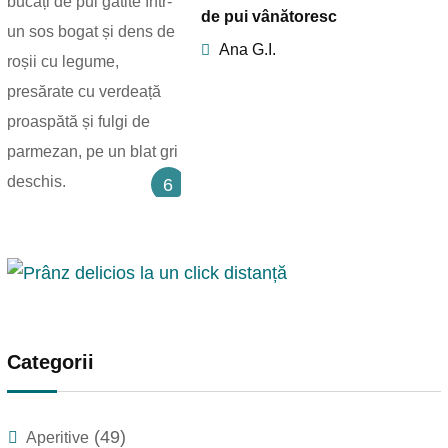
de pui vânătoresc
Ana G.I.
6
Categorii
(49)
Aperitive