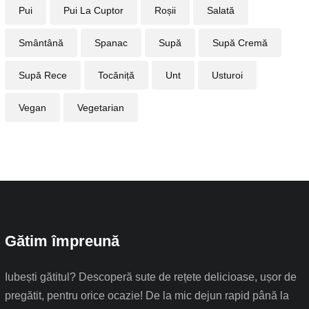
Pui
Pui La Cuptor
Roșii
Salată
Smântână
Spanac
Supă
Supă Cremă
Supă Rece
Tocăniță
Unt
Usturoi
Vegan
Vegetarian
Gătim împreună
Iubești gătitul? Descoperă sute de rețete delicioase, ușor de
pregătit, pentru orice ocazie! De la mic dejun rapid până la