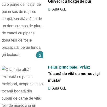
Ghiveci cu ficăței de pui
Ana G.I.
3
,
Feluri principale
Prânz
Tocană de vită cu morcovi și
muștar
Ana G.I.