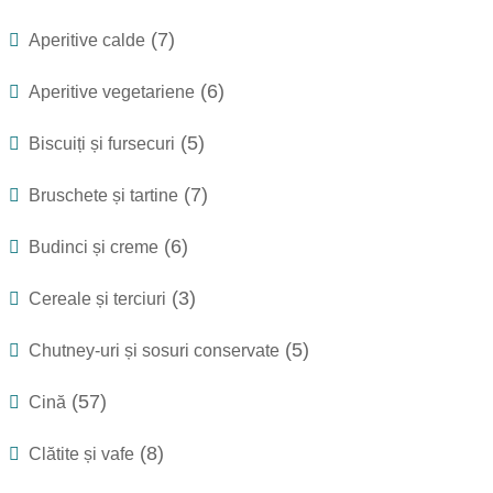
(7)
Aperitive calde
(6)
Aperitive vegetariene
(5)
Biscuiți și fursecuri
(7)
Bruschete și tartine
(6)
Budinci și creme
(3)
Cereale și terciuri
(5)
Chutney-uri și sosuri conservate
(57)
Cină
(8)
Clătite și vafe