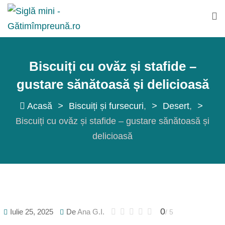
Sări
la
conținut
Biscuiți cu ovăz și stafide –
gustare sănătoasă și delicioasă
Acasă
>
Biscuiți și fursecuri
>
Desert
>
Biscuiți cu ovăz și stafide – gustare sănătoasă și
delicioasă
0
Iulie 25, 2025
De
Ana G.I.
/ 5