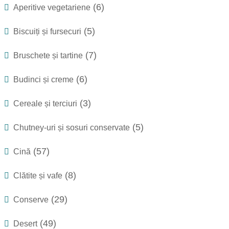
(6)
Aperitive vegetariene
(5)
Biscuiți și fursecuri
(7)
Bruschete și tartine
(6)
Budinci și creme
(3)
Cereale și terciuri
(5)
Chutney-uri și sosuri conservate
(57)
Cină
(8)
Clătite și vafe
(29)
Conserve
(49)
Desert