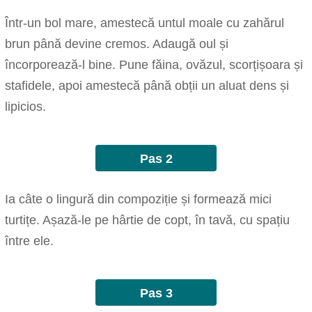
Într-un bol mare, amestecă untul moale cu zahărul
brun până devine cremos. Adaugă oul și
încorporează-l bine. Pune făina, ovăzul, scorțișoara și
stafidele, apoi amestecă până obții un aluat dens și
lipicios.
Pas 2
Ia câte o lingură din compoziție și formează mici
turtițe. Așază-le pe hârtie de copt, în tavă, cu spațiu
între ele.
Pas 3