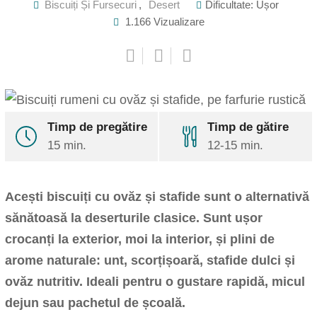
Biscuiți Și Fursecuri
,
Desert
Dificultate: Ușor
1.166
Vizualizare
Timp de pregătire
Timp de gătire
15 min.
12-15 min.
Pinterest
Share
via
Acești biscuiți cu ovăz și stafide sunt o alternativă
Email
Print
sănătoasă la deserturile clasice. Sunt ușor
crocanți la exterior, moi la interior, și plini de
arome naturale: unt, scorțișoară, stafide dulci și
ovăz nutritiv. Ideali pentru o gustare rapidă, micul
dejun sau pachetul de școală.