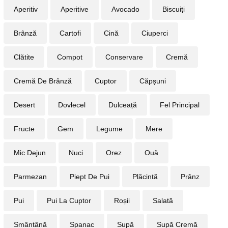
Aperitiv
Aperitive
Avocado
Biscuiți
Brânză
Cartofi
Cină
Ciuperci
Clătite
Compot
Conservare
Cremă
Cremă De Brânză
Cuptor
Căpșuni
Desert
Dovlecel
Dulceață
Fel Principal
Fructe
Gem
Legume
Mere
Mic Dejun
Nuci
Orez
Ouă
Parmezan
Piept De Pui
Plăcintă
Prânz
Pui
Pui La Cuptor
Roșii
Salată
Smântână
Spanac
Supă
Supă Cremă