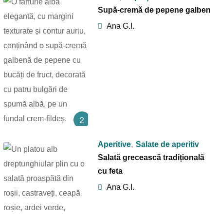
Supă-cremă de pepene galben
Ana G.I.
2
,
Aperitive
Salate de aperitiv
Salată grecească tradițională
cu feta
Ana G.I.