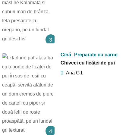
3
,
Cină
Preparate cu carne
Ghiveci cu ficăței de pui
Ana G.I.
4