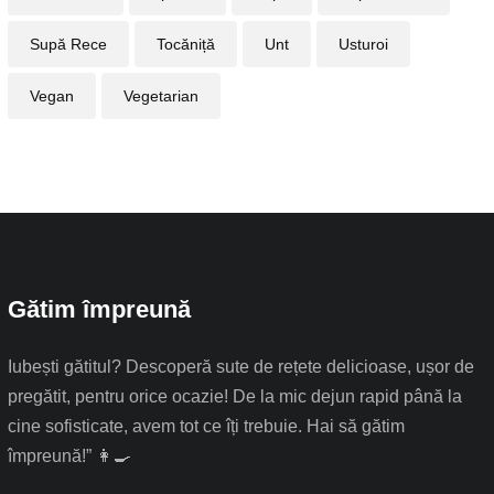
Supă Rece
Tocăniță
Unt
Usturoi
Vegan
Vegetarian
Gătim împreună
Iubești gătitul? Descoperă sute de rețete delicioase, ușor de
pregătit, pentru orice ocazie! De la mic dejun rapid până la
cine sofisticate, avem tot ce îți trebuie. Hai să gătim
împreună!” 👩‍🍳