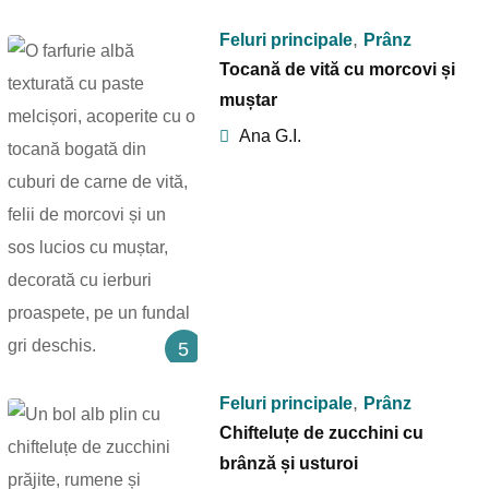
,
Feluri principale
Prânz
Tocană de vită cu morcovi și
muștar
Ana G.I.
5
,
Feluri principale
Prânz
Chifteluțe de zucchini cu
brânză și usturoi