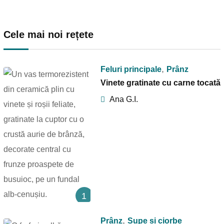
Cele mai noi rețete
,
Feluri principale
Prânz
Vinete gratinate cu carne tocată
Ana G.I.
1
,
Prânz
Supe și ciorbe