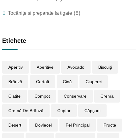
(8)
Tocănițe și preparate la tigaie
Etichete
Aperitiv
Aperitive
Avocado
Biscuiți
Brânză
Cartofi
Cină
Ciuperci
Clătite
Compot
Conservare
Cremă
Cremă De Brânză
Cuptor
Căpșuni
Desert
Dovlecel
Fel Principal
Fructe