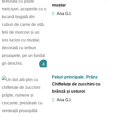
muștar
Ana G.I.
4
,
Feluri principale
Prânz
Chifteluțe de zucchini cu
brânză și usturoi
Ana G.I.