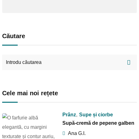
Căutare
Cele mai noi rețete
,
Prânz
Supe și ciorbe
Supă-cremă de pepene galben
Ana G.I.