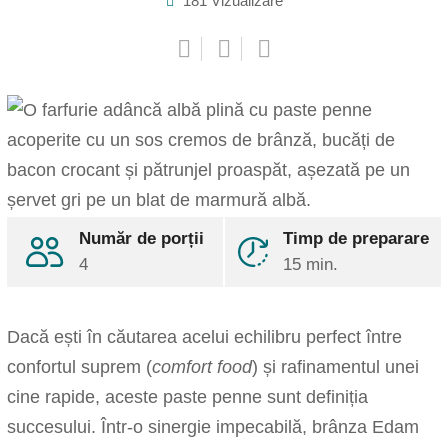
181
Vizualizare
Pinterest
Share
Număr de porții
Timp de preparare
via
4
Email
15 min.
Print
Dacă ești în căutarea acelui echilibru perfect între
confortul suprem (
comfort food
) și rafinamentul unei
cine rapide, aceste paste penne sunt definiția
succesului. Într-o sinergie impecabilă, brânza Edam