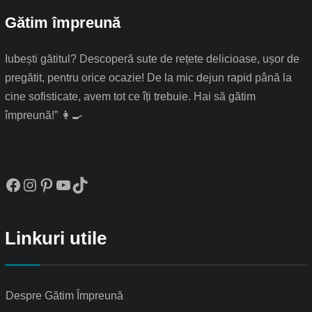
Gătim împreună
Iubești gătitul? Descoperă sute de rețete delicioase, ușor de
pregătit, pentru orice ocazie! De la mic dejun rapid până la
cine sofisticate, avem tot ce îți trebuie. Hai să gătim
împreună!” 👩‍🍳
Facebook
Instagram
Pinterest
YouTube
TikTok
Linkuri utile
Despre Gătim Împreună