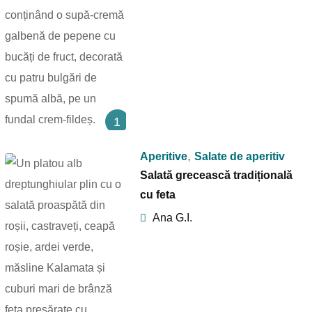
1
,
Aperitive
Salate de aperitiv
Salată grecească tradițională
cu feta
Ana G.I.