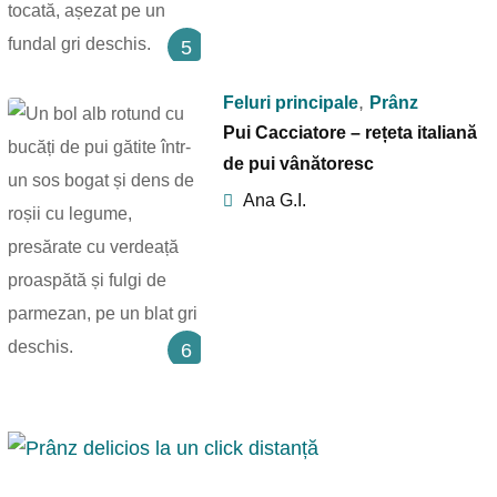
5
,
Feluri principale
Prânz
Pui Cacciatore – rețeta italiană
de pui vânătoresc
Ana G.I.
6