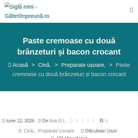
Sări
la
conținut
Paste cremoase cu două
brânzeturi și bacon crocant
Acasă
>
Cină
>
Preparate ușoare
>
Paste
cremoase cu două brânzeturi și bacon crocant
0
Iunie 12, 2026
De
Ana G.I.
/ 5
Cină
,
Preparate Ușoare
Dificultate: Ușor