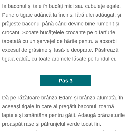
Ia baconul și taie în bucăți mici sau cubulețe egale.
Pune o tigaie adâncă la încins, fără ulei adăugat, și
prăjește baconul până când devine bine rumenit și
crocant. Scoate bucățelele crocante pe o farfurie
tapetată cu un șervețel de hârtie pentru a absorbi
excesul de grăsime și lasă-le deoparte. Păstrează
tigaia caldă, cu toate aromele lăsate pe fundul ei.
Pas 3
Dă pe răzătoare brânza Edam și brânza afumată. În
aceeași tigaie în care ai pregătit baconul, toarnă
laptele și smântâna pentru gătit. Adaugă brânzeturile
proaspăt rase și pătrunjelul verde tocat fin.