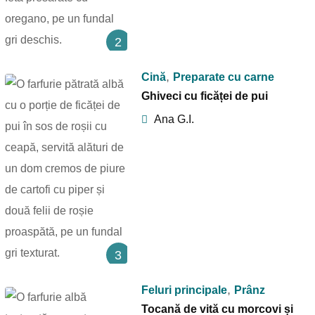
2
,
Cină
Preparate cu carne
Ghiveci cu ficăței de pui
Ana G.I.
3
,
Feluri principale
Prânz
Tocană de vită cu morcovi și