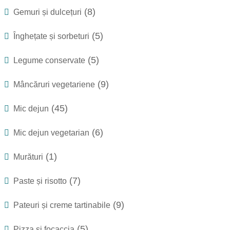
(8)
Gemuri și dulcețuri
(5)
Înghețate și sorbeturi
(5)
Legume conservate
(9)
Mâncăruri vegetariene
(45)
Mic dejun
(6)
Mic dejun vegetarian
(1)
Murături
(7)
Paste și risotto
(9)
Pateuri și creme tartinabile
(5)
Pizza și focaccia