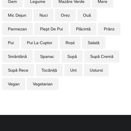
Gem
Legume
Mazăre Verde
Mere
Mic Dejun
Nuci
Orez
Ouă
Parmezan
Piept De Pui
Plăcintă
Prânz
Pui
Pui La Cuptor
Roșii
Salată
Smântână
Spanac
Supă
Supă Cremă
Supă Rece
Tocăniță
Unt
Usturoi
Vegan
Vegetarian