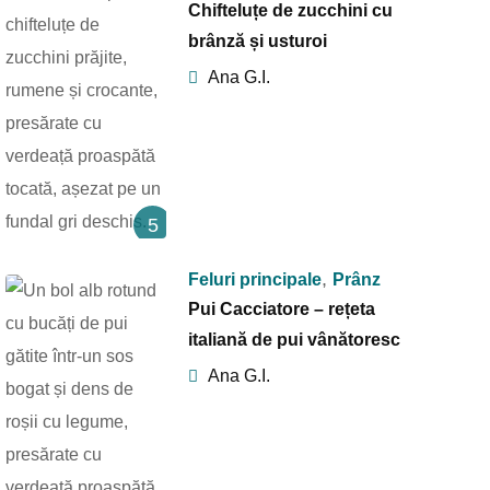
Chifteluțe de zucchini cu
brânză și usturoi
Ana G.I.
5
,
Feluri principale
Prânz
Pui Cacciatore – rețeta
italiană de pui vânătoresc
Ana G.I.