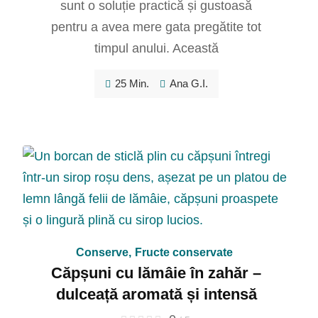
sunt o soluție practică și gustoasă
pentru a avea mere gata pregătite tot
timpul anului. Această
25 Min.
Ana G.I.
Conserve
,
Fructe conservate
Căpșuni cu lămâie în zahăr –
dulceață aromată și intensă