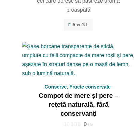
cei care doresc să păstreze aroma
proaspătă
Ana G.I.
Conserve
,
Fructe conservate
Compot de mere și pere –
rețetă naturală, fără
conservanți
0
/ 5