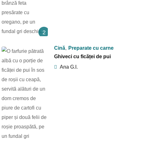
2
,
Cină
Preparate cu carne
Ghiveci cu ficăței de pui
Ana G.I.