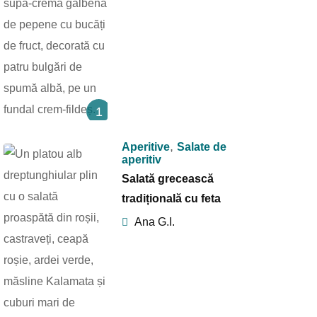
1
,
Aperitive
Salate de
aperitiv
Salată grecească
tradițională cu feta
Ana G.I.