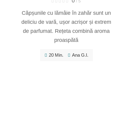
0
/ 5
Căpșunile cu lămâie în zahăr sunt un
deliciu de vară, ușor acrișor și extrem
de parfumat. Rețeta combină aroma
proaspătă
20 Min.
Ana G.I.