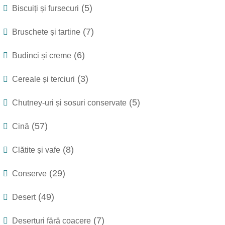
(5)
Biscuiți și fursecuri
(7)
Bruschete și tartine
(6)
Budinci și creme
(3)
Cereale și terciuri
(5)
Chutney-uri și sosuri conservate
(57)
Cină
(8)
Clătite și vafe
(29)
Conserve
(49)
Desert
(7)
Deserturi fără coacere