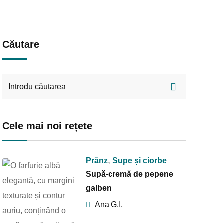
Căutare
Cele mai noi rețete
,
Prânz
Supe și ciorbe
Supă-cremă de pepene
galben
Ana G.I.