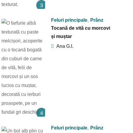
3
,
Feluri principale
Prânz
Tocană de vită cu morcovi
și muștar
Ana G.I.
4
,
Feluri principale
Prânz