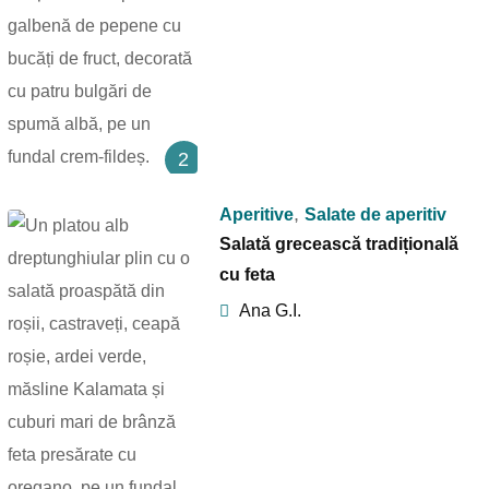
2
,
Aperitive
Salate de aperitiv
Salată grecească tradițională
cu feta
Ana G.I.