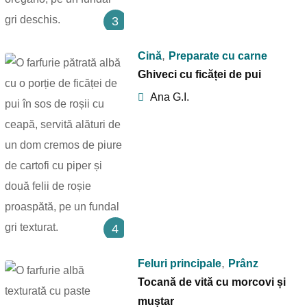
3
,
Cină
Preparate cu carne
Ghiveci cu ficăței de pui
Ana G.I.
4
,
Feluri principale
Prânz
Tocană de vită cu morcovi și
muștar