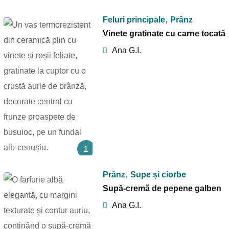
,
Feluri principale
Prânz
Vinete gratinate cu carne tocată
Ana G.I.
1
,
Prânz
Supe și ciorbe
Supă-cremă de pepene galben
Ana G.I.