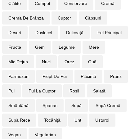
Clătite
Compot
Conservare
Cremă
Cremă De Brânză
Cuptor
Căpșuni
Desert
Dovlecel
Dulceață
Fel Principal
Fructe
Gem
Legume
Mere
Mic Dejun
Nuci
Orez
Ouă
Parmezan
Piept De Pui
Plăcintă
Prânz
Pui
Pui La Cuptor
Roșii
Salată
Smântână
Spanac
Supă
Supă Cremă
Supă Rece
Tocăniță
Unt
Usturoi
Vegan
Vegetarian