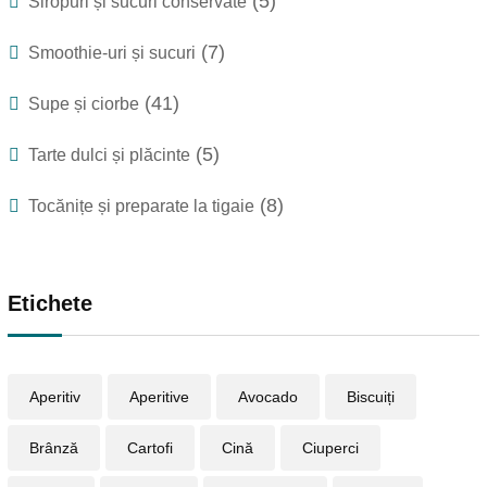
(5)
Siropuri și sucuri conservate
(7)
Smoothie-uri și sucuri
(41)
Supe și ciorbe
(5)
Tarte dulci și plăcinte
(8)
Tocănițe și preparate la tigaie
Etichete
Aperitiv
Aperitive
Avocado
Biscuiți
Brânză
Cartofi
Cină
Ciuperci