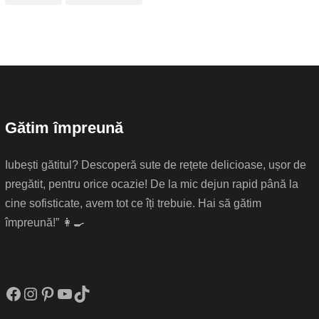
Gătim împreună
Iubești gătitul? Descoperă sute de rețete delicioase, ușor de
pregătit, pentru orice ocazie! De la mic dejun rapid până la
cine sofisticate, avem tot ce îți trebuie. Hai să gătim
împreună!” 👩‍🍳
Facebook
Instagram
Pinterest
YouTube
TikTok