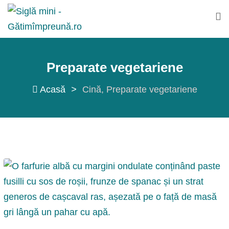
Sări
la
conținut
Preparate vegetariene
Acasă
>
Cină
Preparate vegetariene