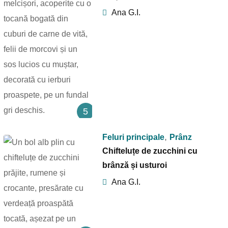
Ana G.I.
5
,
Feluri principale
Prânz
Chifteluțe de zucchini cu
brânză și usturoi
Ana G.I.