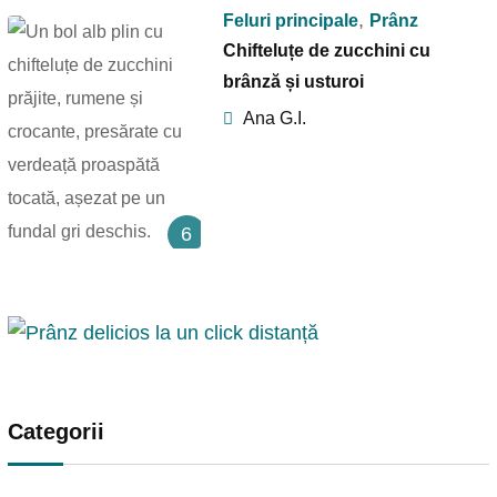
,
Feluri principale
Prânz
Chifteluțe de zucchini cu
brânză și usturoi
Ana G.I.
6
Categorii