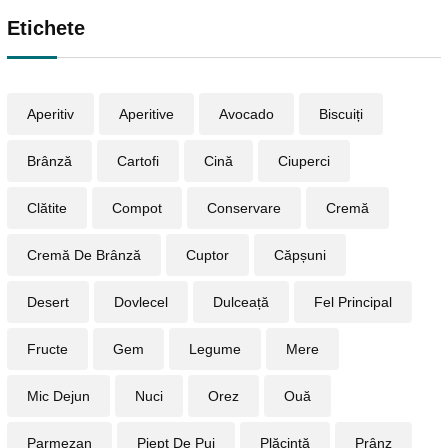
Etichete
Aperitiv
Aperitive
Avocado
Biscuiți
Brânză
Cartofi
Cină
Ciuperci
Clătite
Compot
Conservare
Cremă
Cremă De Brânză
Cuptor
Căpșuni
Desert
Dovlecel
Dulceață
Fel Principal
Fructe
Gem
Legume
Mere
Mic Dejun
Nuci
Orez
Ouă
Parmezan
Piept De Pui
Plăcintă
Prânz