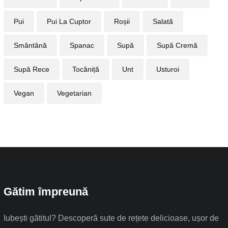
Pui
Pui La Cuptor
Roșii
Salată
Smântână
Spanac
Supă
Supă Cremă
Supă Rece
Tocăniță
Unt
Usturoi
Vegan
Vegetarian
Gătim împreună
Iubești gătitul? Descoperă sute de rețete delicioase, ușor de