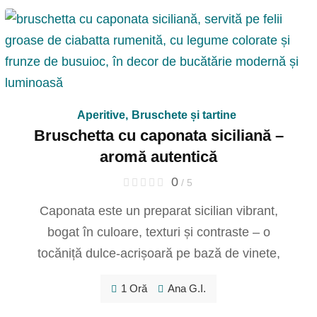
Aperitive
,
Bruschete și tartine
Bruschetta cu caponata siciliană –
aromă autentică
0
/ 5
Caponata este un preparat sicilian vibrant,
bogat în culoare, texturi și contraste – o
tocăniță dulce-acrișoară pe bază de vinete,
1 Oră
Ana G.I.