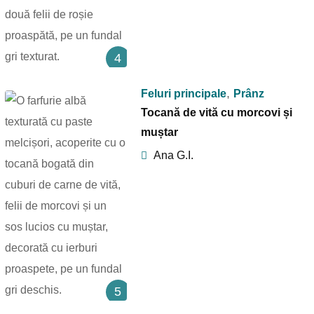
4
,
Feluri principale
Prânz
Tocană de vită cu morcovi și
muștar
Ana G.I.
5