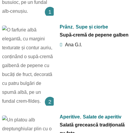
1
,
Prânz
Supe și ciorbe
Supă-cremă de pepene galben
Ana G.I.
2
,
Aperitive
Salate de aperitiv
Salată grecească tradițională