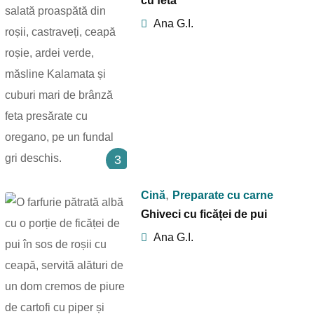
cu feta
Ana G.I.
3
,
Cină
Preparate cu carne
Ghiveci cu ficăței de pui
Ana G.I.