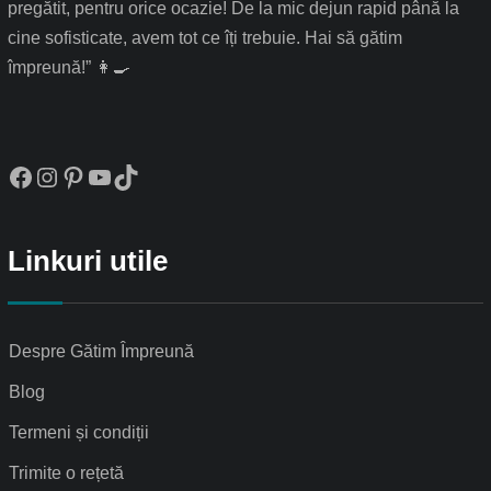
pregătit, pentru orice ocazie! De la mic dejun rapid până la
cine sofisticate, avem tot ce îți trebuie. Hai să gătim
împreună!” 👩‍🍳
Facebook
Instagram
Pinterest
YouTube
TikTok
Linkuri utile
Despre Gătim Împreună
Blog
Termeni și condiții
Trimite o rețetă