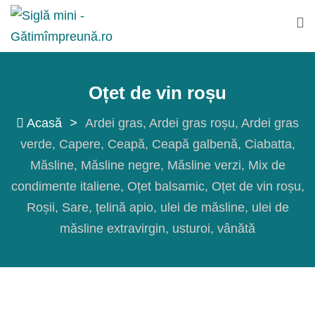
Sări
la
conținut
Oțet de vin roșu
Acasă
>
Ardei gras
Ardei gras roșu
Ardei gras
verde
Capere
Ceapă
Ceapă galbenă
Ciabatta
Măsline
Măsline negre
Măsline verzi
Mix de
condimente italiene
Oțet balsamic
Oțet de vin roșu
Roșii
Sare
țelină apio
ulei de măsline
ulei de
măsline extravirgin
usturoi
vânătă