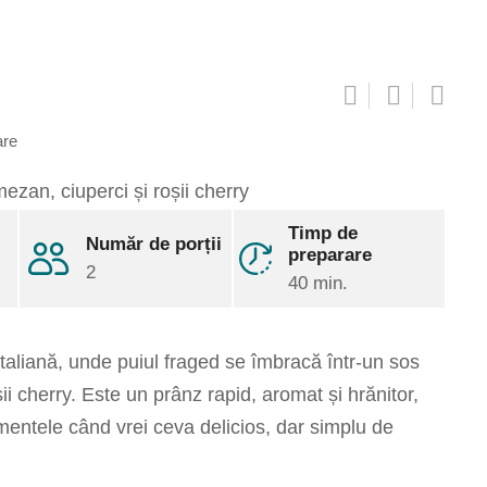
are
Timp de
Număr de porții
Pinterest
preparare
2
40 min.
Share
via
Email
Print
 italiană, unde puiul fraged se îmbracă într-un sos
 cherry. Este un prânz rapid, aromat și hrănitor,
entele când vrei ceva delicios, dar simplu de