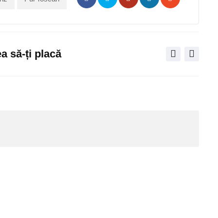
Pinterest
Share
Print
via
Email
a să-ți placă