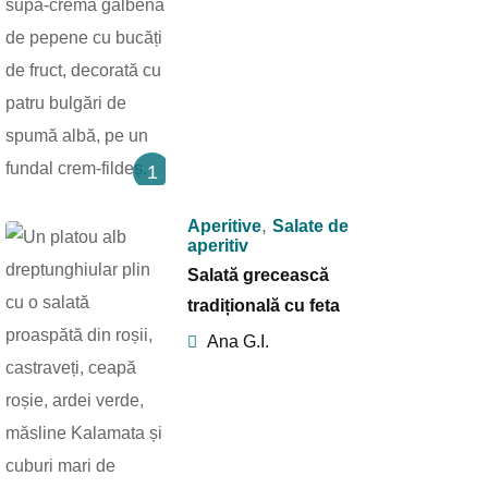
1
,
Aperitive
Salate de
aperitiv
Salată grecească
tradițională cu feta
Ana G.I.