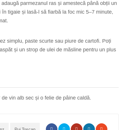
, adaugă parmezanul ras și amestecă până obții un
n tigaie și lasă-l să fiarbă la foc mic 5–7 minute,
mat.
ez simplu, paste scurte sau piure de cartofi. Poți
spăt și un strop de ulei de măsline pentru un plus
de vin alb sec și o felie de pâine caldă.
nz
Pui Toscan