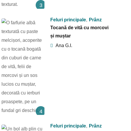
3
,
Feluri principale
Prânz
Tocană de vită cu morcovi
și muștar
Ana G.I.
4
,
Feluri principale
Prânz