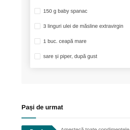
150 g baby spanac
3 linguri ulei de măsline extravirgin
1 buc. ceapă mare
sare și piper, după gust
Pași de urmat
Amestecă toate condimentele î