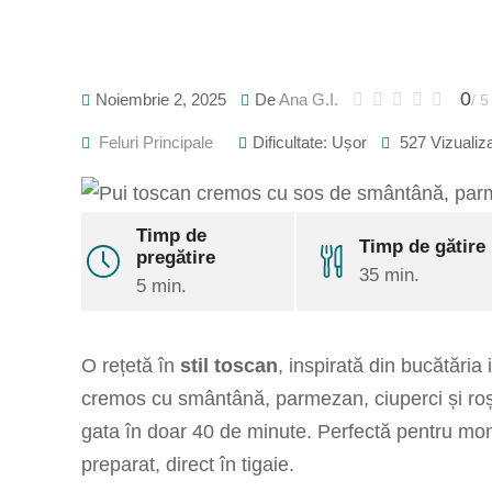
0
Noiembrie 2, 2025
De
Ana G.I.
/ 5
Feluri Principale
Dificultate: Ușor
527
Vizualiz
Timp de
Timp de gătire
pregătire
35 min.
5 min.
O rețetă în
stil toscan
, inspirată din bucătăria
cremos cu smântână, parmezan, ciuperci și roșii
gata în doar 40 de minute. Perfectă pentru mom
preparat, direct în tigaie.