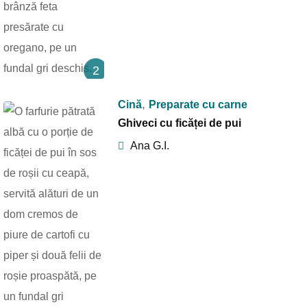
2
,
Cină
Preparate cu carne
Ghiveci cu ficăței de pui
Ana G.I.