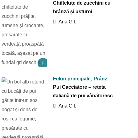
Chifteluțe de zucchini cu
brânză și usturoi
Ana G.I.
5
,
Feluri principale
Prânz
Pui Cacciatore – rețeta
italiană de pui vânătoresc
Ana G.I.