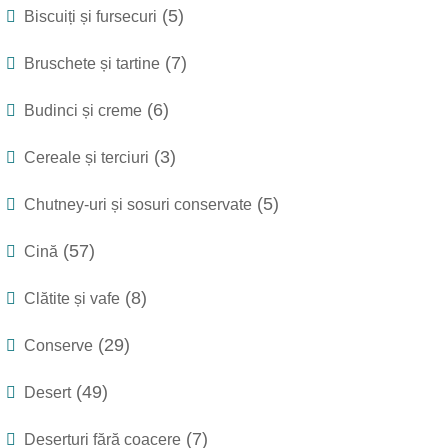
(5)
Biscuiți și fursecuri
(7)
Bruschete și tartine
(6)
Budinci și creme
(3)
Cereale și terciuri
(5)
Chutney-uri și sosuri conservate
(57)
Cină
(8)
Clătite și vafe
(29)
Conserve
(49)
Desert
(7)
Deserturi fără coacere