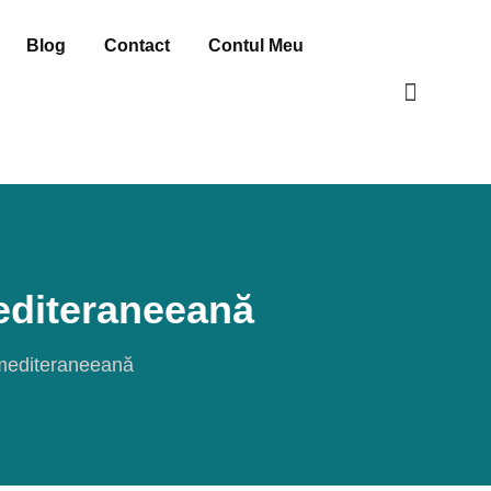
Blog
Contact
Contul Meu
editeraneeană
 mediteraneeană