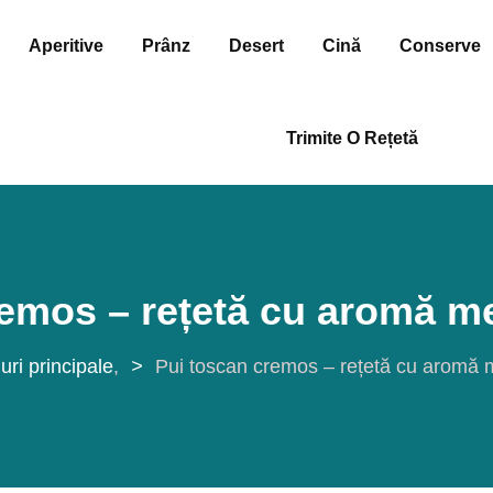
Aperitive
Prânz
Desert
Cină
Conserve
Trimite O Rețetă
remos – rețetă cu aromă m
uri principale
>
Pui toscan cremos – rețetă cu aromă