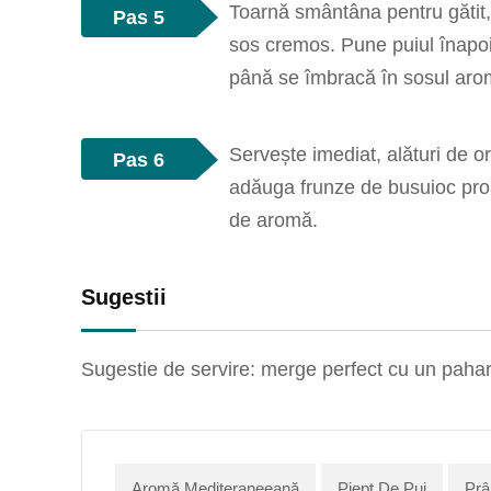
Toarnă smântâna pentru gătit
Pas 5
sos cremos. Pune puiul înapoi î
până se îmbracă în sosul aro
Servește imediat, alături de or
Pas 6
adăuga frunze de busuioc proa
de aromă.
Sugestii
Sugestie de servire: merge perfect cu un pahar 
Aromă Mediteraneeană
Piept De Pui
Prâ