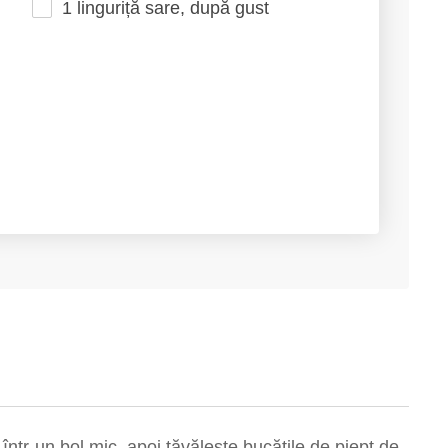
1 linguriță sare, după gust
ntr-un bol mic, apoi tăvălește bucățile de piept de