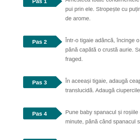
Pas 1
pui prin ele. Stropește cu puț
de arome.
Într-o tigaie adâncă, încinge 
Pas 2
până capătă o crustă aurie. Sc
fraged.
În aceeași tigaie, adaugă cea
Pas 3
translucidă. Adaugă ciupercile
Pune baby spanacul și roșiile 
Pas 4
minute, până când spanacul se 