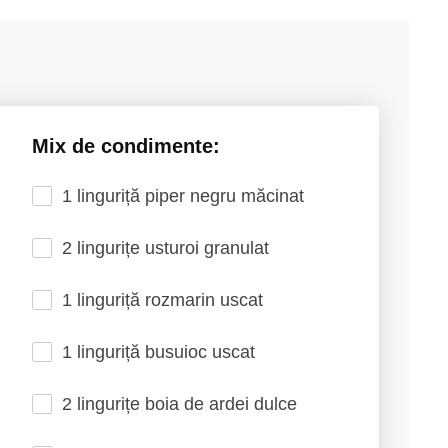
Mix de condimente:
1 linguriță piper negru măcinat
2 lingurițe usturoi granulat
1 linguriță rozmarin uscat
1 linguriță busuioc uscat
2 lingurițe boia de ardei dulce