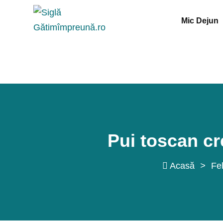
Sări
Mic Dejun
la
conținut
Pui toscan c
Acasă
>
Fel