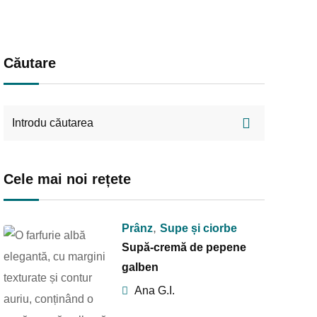
Căutare
Cele mai noi rețete
,
Prânz
Supe și ciorbe
Supă-cremă de pepene
galben
Ana G.I.