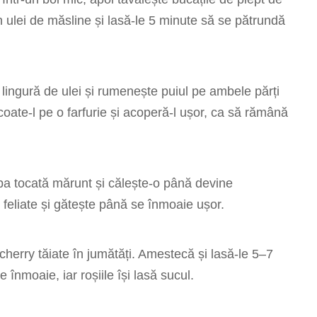
in ulei de măsline și lasă-le 5 minute să se pătrundă
o lingură de ulei și rumenește puiul pe ambele părți
oate-l pe o farfurie și acoperă-l ușor, ca să rămână
pa tocată mărunt și călește-o până devine
 feliate și gătește până se înmoaie ușor.
cherry tăiate în jumătăți. Amestecă și lasă-le 5–7
înmoaie, iar roșiile își lasă sucul.