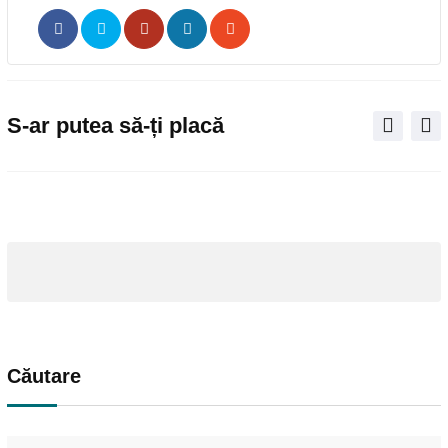
Pinterest
Share
Print
via
Email
S-ar putea să-ți placă
Căutare