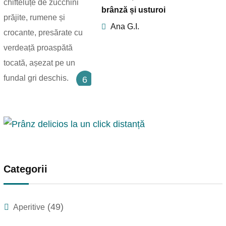
brânză și usturoi
Ana G.I.
6
Categorii
(49)
Aperitive