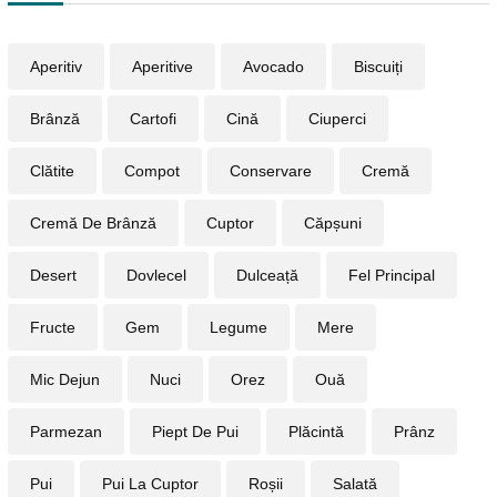
Aperitiv
Aperitive
Avocado
Biscuiți
Brânză
Cartofi
Cină
Ciuperci
Clătite
Compot
Conservare
Cremă
Cremă De Brânză
Cuptor
Căpșuni
Desert
Dovlecel
Dulceață
Fel Principal
Fructe
Gem
Legume
Mere
Mic Dejun
Nuci
Orez
Ouă
Parmezan
Piept De Pui
Plăcintă
Prânz
Pui
Pui La Cuptor
Roșii
Salată