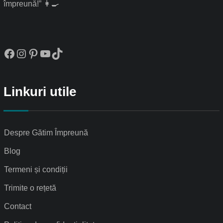
împreună!” 👩‍🍳
Facebook
Instagram
Pinterest
YouTube
TikTok
Linkuri utile
Despre Gătim Împreună
Blog
Termeni și condiții
Trimite o rețetă
Contact