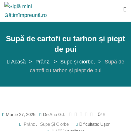
Sări
la
conținut
Supă de cartofi cu tarhon și piept
de pui
Acasă
>
Prânz
>
Supe și ciorbe
>
Supă de
cartofi cu tarhon și piept de pui
0
Martie 27, 2025
De
Ana G.I.
/ 5
Prânz
,
Supe Și Ciorbe
Dificultate: Ușor