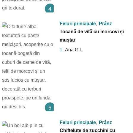
4
,
Feluri principale
Prânz
Tocană de vită cu morcovi și
muștar
Ana G.I.
5
,
Feluri principale
Prânz
Chifteluțe de zucchini cu