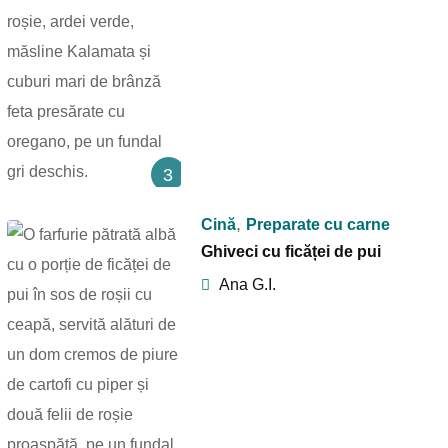
3
,
Cină
Preparate cu carne
Ghiveci cu ficăței de pui
Ana G.I.