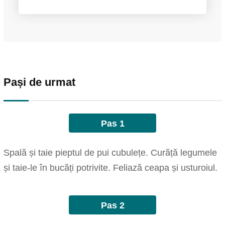
Pași de urmat
Pas 1
Spală și taie pieptul de pui cubulețe. Curăță legumele
și taie-le în bucăți potrivite. Feliază ceapa și usturoiul.
Pas 2