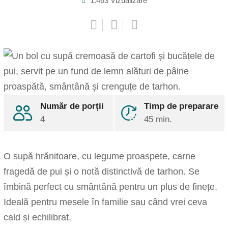
1.463
Vizualizare
Pinterest
Număr de porții
Timp de preparare
Share
4
45 min.
via
Email
Print
O supă hrănitoare, cu legume proaspete, carne
fragedă de pui și o notă distinctivă de tarhon. Se
îmbină perfect cu smântână pentru un plus de finețe.
Ideală pentru mesele în familie sau când vrei ceva
cald și echilibrat.