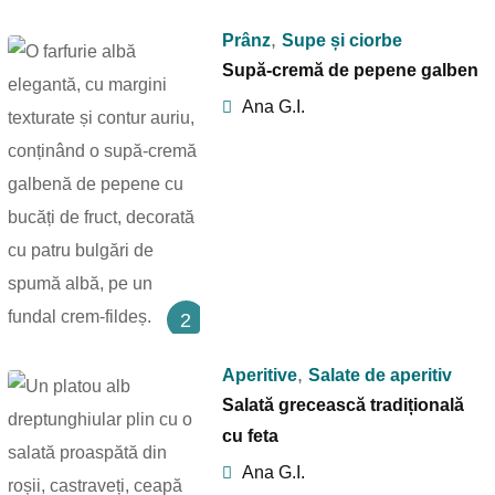
,
Prânz
Supe și ciorbe
Supă-cremă de pepene galben
Ana G.I.
2
,
Aperitive
Salate de aperitiv
Salată grecească tradițională
cu feta
Ana G.I.