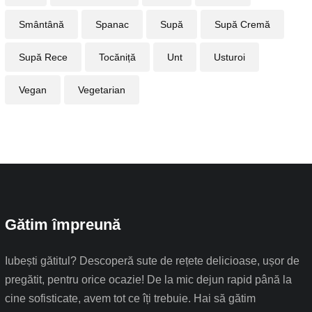
Smântână
Spanac
Supă
Supă Cremă
Supă Rece
Tocăniță
Unt
Usturoi
Vegan
Vegetarian
Gătim împreună
Iubești gătitul? Descoperă sute de rețete delicioase, ușor de
pregătit, pentru orice ocazie! De la mic dejun rapid până la
cine sofisticate, avem tot ce îți trebuie. Hai să gătim