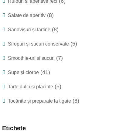
(6)
Rulouri și aperitive reci
(8)
Salate de aperitiv
(8)
Sandvișuri și tartine
(5)
Siropuri și sucuri conservate
(7)
Smoothie-uri și sucuri
(41)
Supe și ciorbe
(5)
Tarte dulci și plăcinte
(8)
Tocănițe și preparate la tigaie
Etichete