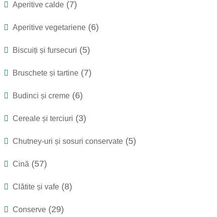
(7)
Aperitive calde
(6)
Aperitive vegetariene
(5)
Biscuiți și fursecuri
(7)
Bruschete și tartine
(6)
Budinci și creme
(3)
Cereale și terciuri
(5)
Chutney-uri și sosuri conservate
(57)
Cină
(8)
Clătite și vafe
(29)
Conserve