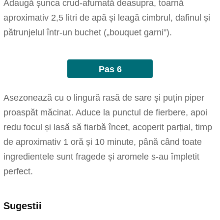
Adaugă șunca crud-afumată deasupra, toarnă
aproximativ 2,5 litri de apă și leagă cimbrul, dafinul și
pătrunjelul într-un buchet („bouquet garni”).
Pas 6
Asezonează cu o lingură rasă de sare și puțin piper
proaspăt măcinat. Aduce la punctul de fierbere, apoi
redu focul și lasă să fiarbă încet, acoperit parțial, timp
de aproximativ 1 oră și 10 minute, până când toate
ingredientele sunt fragede și aromele s-au împletit
perfect.
Sugestii