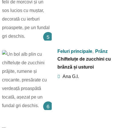
5
,
Feluri principale
Prânz
Chifteluțe de zucchini cu
brânză și usturoi
Ana G.I.
6