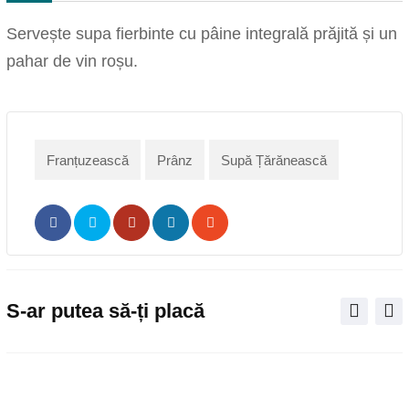
Servește supa fierbinte cu pâine integrală prăjită și un
pahar de vin roșu.
Franțuzească
Prânz
Supă Țărănească
Pinterest
Share
Print
via
Email
S-ar putea să-ți placă