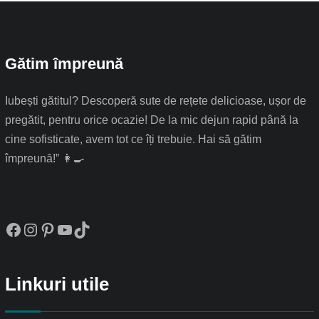
Gătim împreună
Iubești gătitul? Descoperă sute de rețete delicioase, ușor de
pregătit, pentru orice ocazie! De la mic dejun rapid până la
cine sofisticate, avem tot ce îți trebuie. Hai să gătim
împreună!” 👩‍🍳
Facebook
Instagram
Pinterest
YouTube
TikTok
Linkuri utile