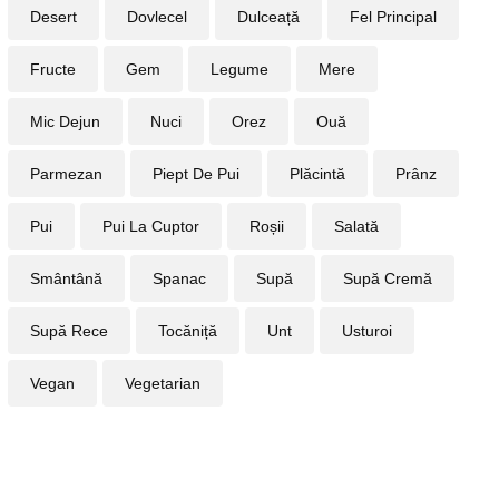
Desert
Dovlecel
Dulceață
Fel Principal
Fructe
Gem
Legume
Mere
Mic Dejun
Nuci
Orez
Ouă
Parmezan
Piept De Pui
Plăcintă
Prânz
Pui
Pui La Cuptor
Roșii
Salată
Smântână
Spanac
Supă
Supă Cremă
Supă Rece
Tocăniță
Unt
Usturoi
Vegan
Vegetarian