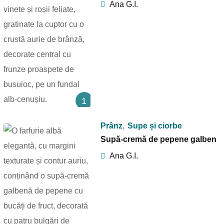
Ana G.I.
1
,
Prânz
Supe și ciorbe
Supă-cremă de pepene galben
Ana G.I.