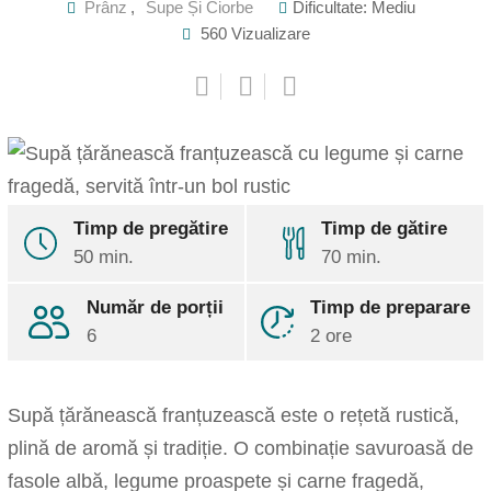
Prânz
,
Supe Și Ciorbe
Dificultate: Mediu
560
Vizualizare
Timp de pregătire
Timp de gătire
Pinterest
50 min.
70 min.
Share
via
Număr de porții
Timp de preparare
Email
Print
6
2 ore
Supă țărănească franțuzească este o rețetă rustică,
plină de aromă și tradiție. O combinație savuroasă de
fasole albă, legume proaspete și carne fragedă,