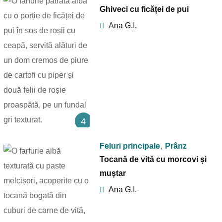
Ghiveci cu ficăței de pui
Ana G.I.
4
,
Feluri principale
Prânz
Tocană de vită cu morcovi și
muștar
Ana G.I.