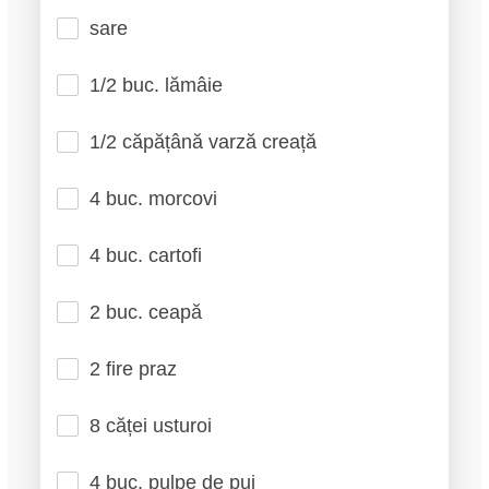
sare
1/2 buc. lămâie
1/2 căpățână varză creață
4 buc. morcovi
4 buc. cartofi
2 buc. ceapă
2 fire praz
8 căței usturoi
4 buc. pulpe de pui