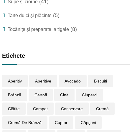
(41)
Supe și ciorbe
(5)
Tarte dulci și plăcinte
(8)
Tocănițe și preparate la tigaie
Etichete
Aperitiv
Aperitive
Avocado
Biscuiți
Brânză
Cartofi
Cină
Ciuperci
Clătite
Compot
Conservare
Cremă
Cremă De Brânză
Cuptor
Căpșuni