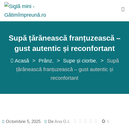
Sări
la
conținut
Supă țărănească franțuzească –
gust autentic și reconfortant
Acasă
>
Prânz
>
Supe și ciorbe
>
Supă
țărănească franțuzească – gust autentic și
reconfortant
0
Octombrie 5, 2025
De
Ana G.I.
/ 5