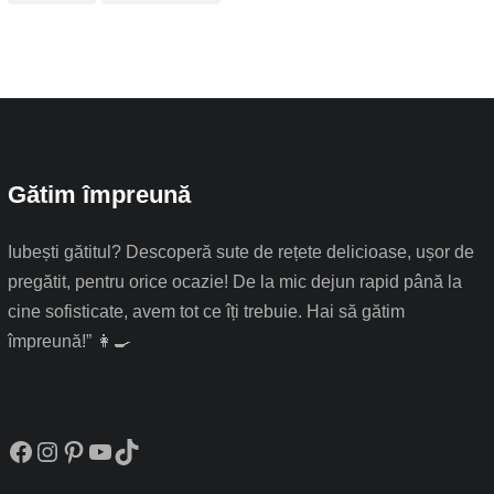
Gătim împreună
Iubești gătitul? Descoperă sute de rețete delicioase, ușor de
pregătit, pentru orice ocazie! De la mic dejun rapid până la
cine sofisticate, avem tot ce îți trebuie. Hai să gătim
împreună!” 👩‍🍳
Facebook
Instagram
Pinterest
YouTube
TikTok