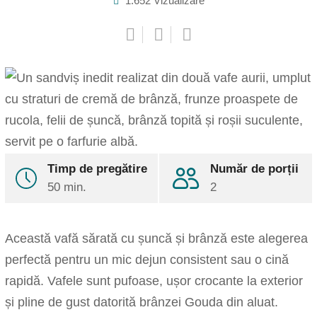
1.652
Vizualizare
Pinterest
Share
Timp de pregătire
Număr de porții
via
50 min.
Email
2
Print
Această vafă sărată cu șuncă și brânză este alegerea
perfectă pentru un mic dejun consistent sau o cină
rapidă. Vafele sunt pufoase, ușor crocante la exterior
și pline de gust datorită brânzei Gouda din aluat.