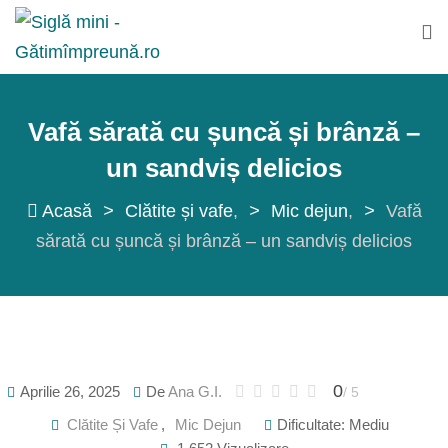
Sări
la
conținut
Vafă sărată cu șuncă și brânză –
un sandviș delicios
Acasă
>
Clătite și vafe
>
Mic dejun
>
Vafă
sărată cu șuncă și brânză – un sandviș delicios
0
Aprilie 26, 2025
De
Ana G.I.
/ 5
Clătite Și Vafe
,
Mic Dejun
Dificultate: Mediu