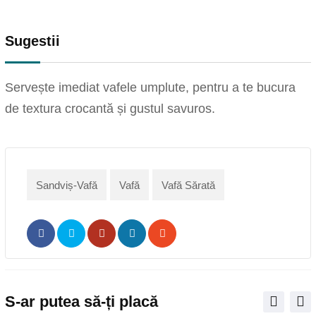
Sugestii
Servește imediat vafele umplute, pentru a te bucura
de textura crocantă și gustul savuros.
Sandviș-Vafă
Vafă
Vafă Sărată
Pinterest
Share
Print
via
Email
S-ar putea să-ți placă