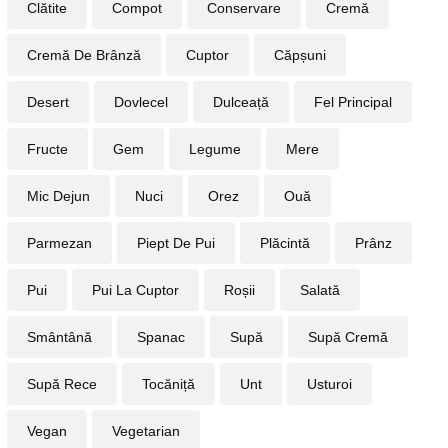
Clătite
Compot
Conservare
Cremă
Cremă De Brânză
Cuptor
Căpșuni
Desert
Dovlecel
Dulceață
Fel Principal
Fructe
Gem
Legume
Mere
Mic Dejun
Nuci
Orez
Ouă
Parmezan
Piept De Pui
Plăcintă
Prânz
Pui
Pui La Cuptor
Roșii
Salată
Smântână
Spanac
Supă
Supă Cremă
Supă Rece
Tocăniță
Unt
Usturoi
Vegan
Vegetarian