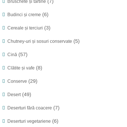
(7)
Bruschete și tartine
(6)
Budinci și creme
(3)
Cereale și terciuri
(5)
Chutney-uri și sosuri conservate
(57)
Cină
(8)
Clătite și vafe
(29)
Conserve
(49)
Desert
(7)
Deserturi fără coacere
(6)
Deserturi vegetariene