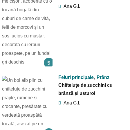
Ana G.I.
5
,
Feluri principale
Prânz
Chifteluțe de zucchini cu
brânză și usturoi
Ana G.I.