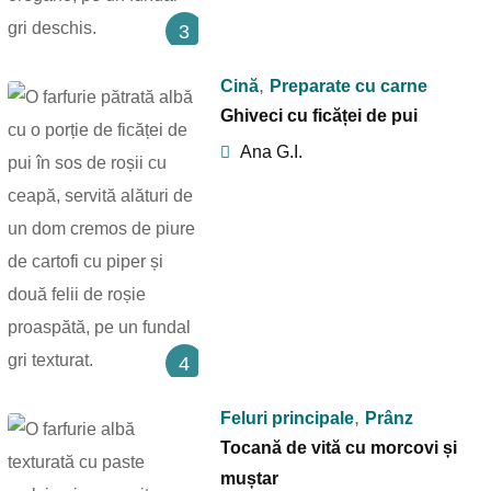
3
,
Cină
Preparate cu carne
Ghiveci cu ficăței de pui
Ana G.I.
4
,
Feluri principale
Prânz
Tocană de vită cu morcovi și
muștar