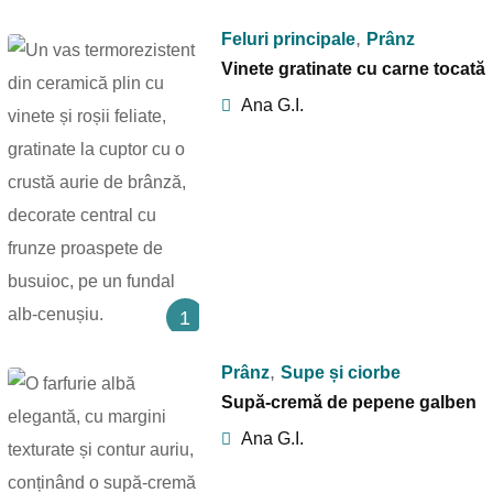
,
Feluri principale
Prânz
Vinete gratinate cu carne tocată
Ana G.I.
1
,
Prânz
Supe și ciorbe
Supă-cremă de pepene galben
Ana G.I.