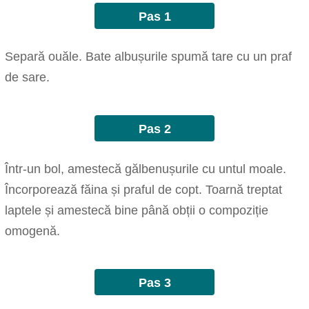
Pas 1
Separă ouăle. Bate albușurile spumă tare cu un praf
de sare.
Pas 2
Într-un bol, amestecă gălbenușurile cu untul moale.
Încorporează făina și praful de copt. Toarnă treptat
laptele și amestecă bine până obții o compoziție
omogenă.
Pas 3