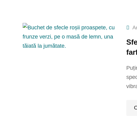
A
Sfe
far
Puți
spec
vibr
C