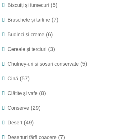
(5)
Biscuiți și fursecuri
(7)
Bruschete și tartine
(6)
Budinci și creme
(3)
Cereale și terciuri
(5)
Chutney-uri și sosuri conservate
(57)
Cină
(8)
Clătite și vafe
(29)
Conserve
(49)
Desert
(7)
Deserturi fără coacere