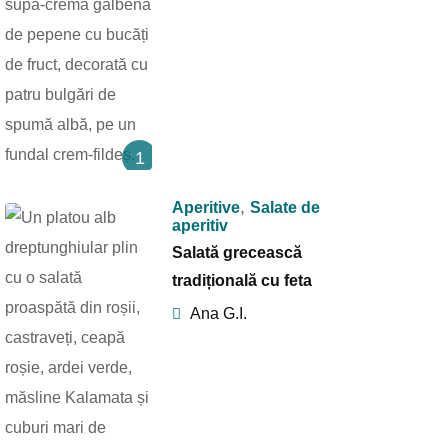
1
,
Aperitive
Salate de
aperitiv
Salată grecească
tradițională cu feta
Ana G.I.