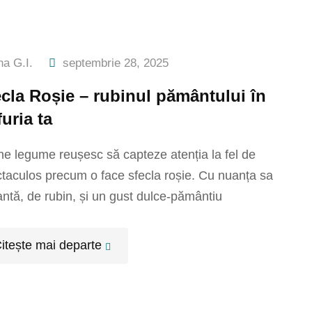
na G.I.
septembrie 28, 2025
cla Roșie – rubinul pământului în
furia ta
ne legume reușesc să capteze atenția la fel de
taculos precum o face sfecla roșie. Cu nuanța sa
antă, de rubin, și un gust dulce-pământiu
itește mai departe