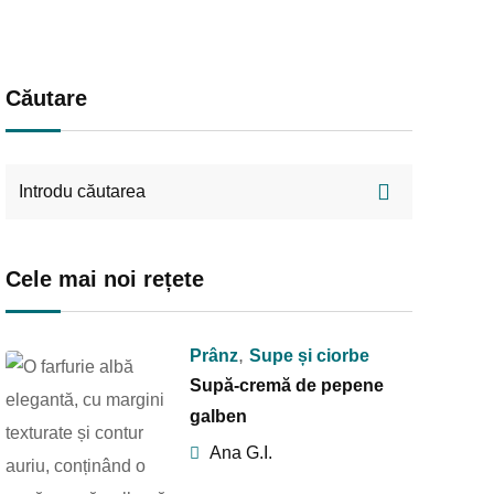
Căutare
Cele mai noi rețete
,
Prânz
Supe și ciorbe
Supă-cremă de pepene
galben
Ana G.I.