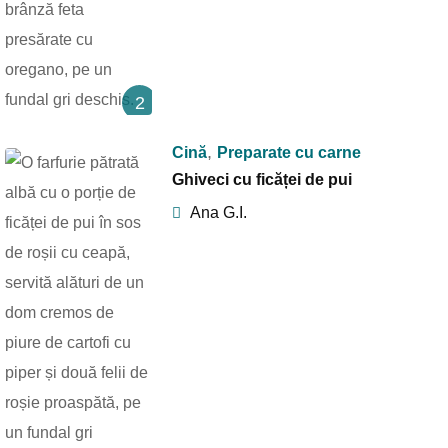
2
,
Cină
Preparate cu carne
Ghiveci cu ficăței de pui
Ana G.I.