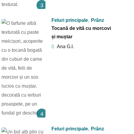
3
,
Feluri principale
Prânz
Tocană de vită cu morcovi
și muștar
Ana G.I.
4
,
Feluri principale
Prânz