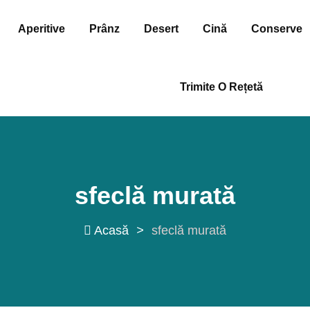
Aperitive
Prânz
Desert
Cină
Conserve
Trimite O Rețetă
sfeclă murată
Acasă
>
sfeclă murată