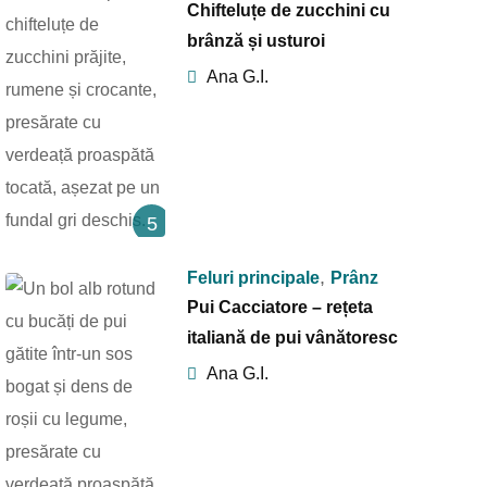
Chifteluțe de zucchini cu
brânză și usturoi
Ana G.I.
5
,
Feluri principale
Prânz
Pui Cacciatore – rețeta
italiană de pui vânătoresc
Ana G.I.