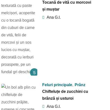
Tocană de vită cu morcovi
și muștar
Ana G.I.
5
,
Feluri principale
Prânz
Chifteluțe de zucchini cu
brânză și usturoi
Ana G.I.