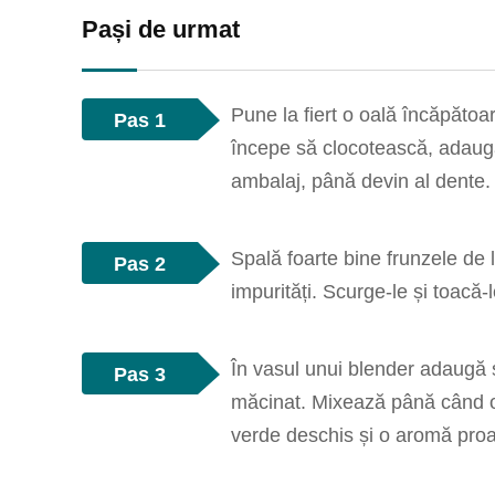
Pași de urmat
Pune la fiert o oală încăpăto
Pas 1
începe să clocotească, adaugă 
ambalaj, până devin al dente. 
Spală foarte bine frunzele de 
Pas 2
impurități. Scurge-le și toacă-
În vasul unui blender adaugă 
Pas 3
măcinat. Mixează până când ob
verde deschis și o aromă pro