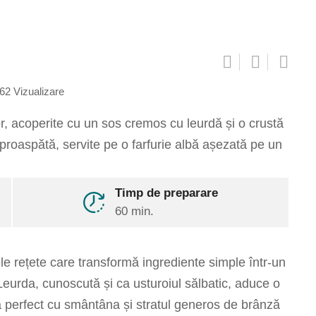
62
Vizualizare
Pinterest
Share
Timp de preparare
via
60 min.
Email
Print
le rețete care transformă ingrediente simple într-un
eurda, cunoscută și ca usturoiul sălbatic, aduce o
 perfect cu smântâna și stratul generos de brânză