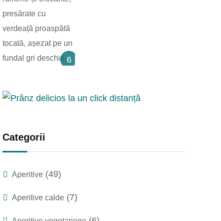
6
Categorii
(49)
Aperitive
(7)
Aperitive calde
(6)
Aperitive vegetariene