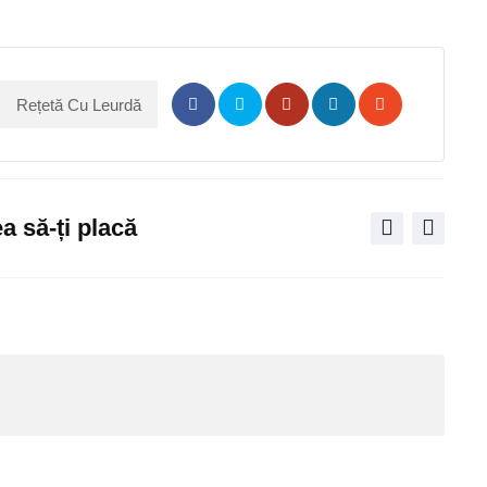
Rețetă Cu Leurdă
Pinterest
Share
Print
via
Email
a să-ți placă