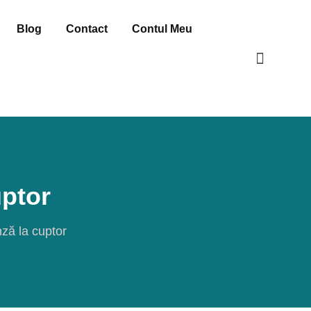
Blog
Contact
Contul Meu
uptor
nză la cuptor