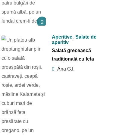
2
,
Aperitive
Salate de
aperitiv
Salată grecească
tradițională cu feta
Ana G.I.