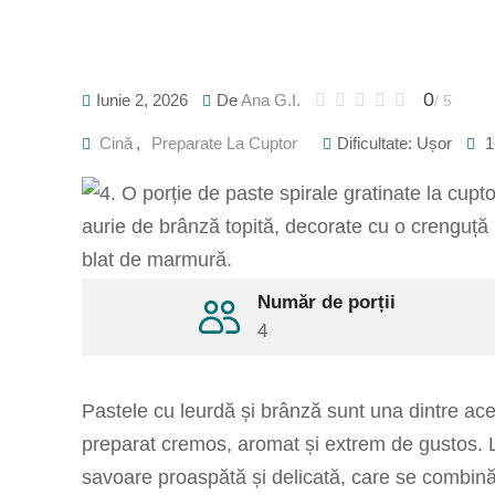
0
Iunie 2, 2026
De
Ana G.I.
/ 5
Cină
,
Preparate La Cuptor
Dificultate: Ușor
1
Număr de porții
4
Pastele cu leurdă și brânză sunt una dintre ace
preparat cremos, aromat și extrem de gustos. L
savoare proaspătă și delicată, care se combină