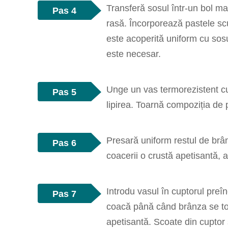
Transferă sosul într-un bol m
Pas 4
rasă. Încorporează pastele sc
este acoperită uniform cu so
este necesar.
Unge un vas termorezistent cu
Pas 5
lipirea. Toarnă compoziția de 
Presară uniform restul de brân
Pas 6
coacerii o crustă apetisantă, a
Introdu vasul în cuptorul preî
Pas 7
coacă până când brânza se to
apetisantă. Scoate din cuptor 