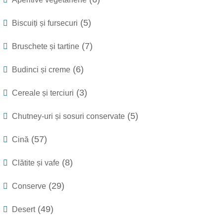
(5)
Biscuiți și fursecuri
(7)
Bruschete și tartine
(6)
Budinci și creme
(3)
Cereale și terciuri
(5)
Chutney-uri și sosuri conservate
(57)
Cină
(8)
Clătite și vafe
(29)
Conserve
(49)
Desert