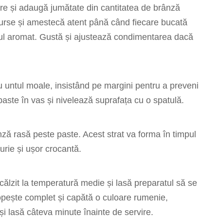
are și adaugă jumătate din cantitatea de brânză
urse și amestecă atent până când fiecare bucată
sul aromat. Gustă și ajustează condimentarea dacă
 untul moale, insistând pe margini pentru a preveni
paste în vas și nivelează suprafața cu o spatulă.
ză rasă peste paste. Acest strat va forma în timpul
urie și ușor crocantă.
ncălzit la temperatură medie și lasă preparatul să se
pește complet și capătă o culoare rumenie,
și lasă câteva minute înainte de servire.