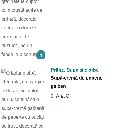
1
,
Prânz
Supe și ciorbe
Supă-cremă de pepene
galben
Ana G.I.