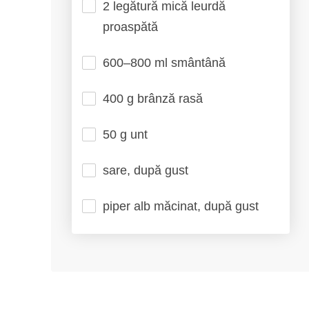
2 legătură mică leurdă
proaspătă
600–800 ml smântână
400 g brânză rasă
50 g unt
sare, după gust
piper alb măcinat, după gust