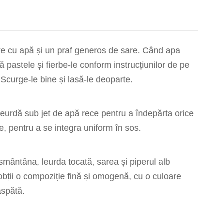
are cu apă și un praf generos de sare. Când apa
pastele și fierbe-le conform instrucțiunilor de pe
Scurge-le bine și lasă-le deoparte.
leurdă sub jet de apă rece pentru a îndepărta orice
le, pentru a se integra uniform în sos.
smântâna, leurda tocată, sarea și piperul alb
ții o compoziție fină și omogenă, cu o culoare
aspătă.