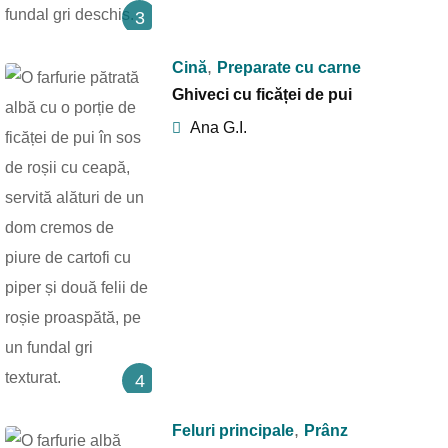
3
,
Cină
Preparate cu carne
Ghiveci cu ficăței de pui
Ana G.I.
4
,
Feluri principale
Prânz