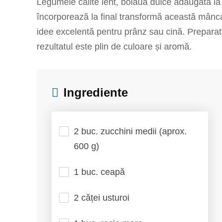
Legumele călite lent, boiaua dulce adăugată la 
încorporează la final transformă această mâncar
idee excelentă pentru prânz sau cină. Preparatul
rezultatul este plin de culoare și aromă.
Ingrediente
2 buc. zucchini medii (aprox.
600 g)
1 buc. ceapă
2 căței usturoi