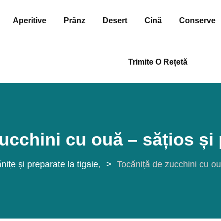
Aperitive
Prânz
Desert
Cină
Conserve
Trimite O Rețetă
ucchini cu ouă – sățios și
nițe și preparate la tigaie
>
Tocăniță de zucchini cu ou