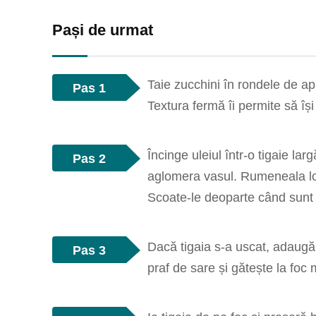
Pași de urmat
Taie zucchini în rondele de apr
Pas 1
Textura fermă îi permite să își
Încinge uleiul într-o tigaie la
Pas 2
aglomera vasul. Rumeneala lor 
Scoate-le deoparte când sunt
Dacă tigaia s-a uscat, adaugă
Pas 3
praf de sare și gătește la foc