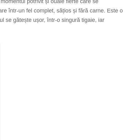
momentul potrivit și ouăle fierte care se
e într-un fel complet, sățios și fără carne. Este o
 se gătește ușor, într-o singură tigaie, iar