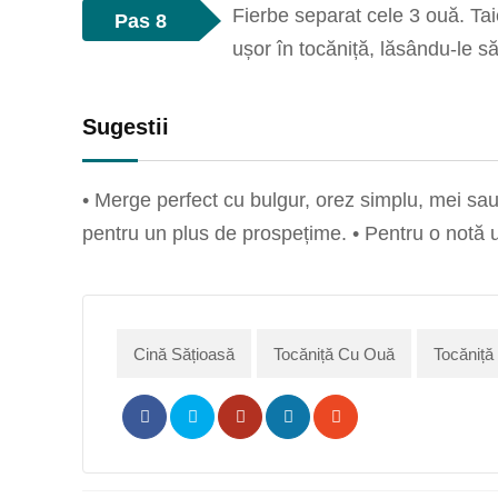
Fierbe separat cele 3 ouă. Taie
Pas 8
ușor în tocăniță, lăsându-le s
Sugestii
• Merge perfect cu bulgur, orez simplu, mei sau
pentru un plus de prospețime. • Pentru o notă uș
Cină Sățioasă
Tocăniță Cu Ouă
Tocăniță
Pinterest
Share
Print
via