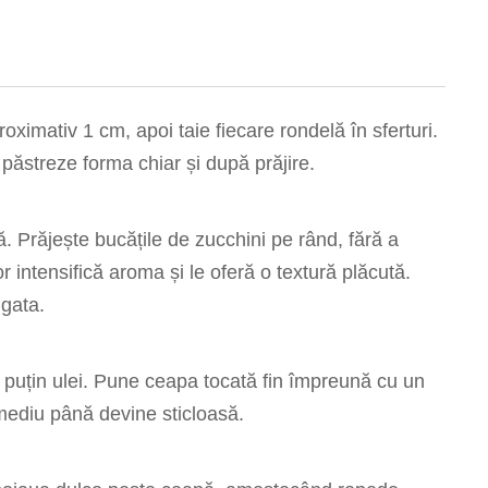
oximativ 1 cm, apoi taie fiecare rondelă în sferturi.
 păstreze forma chiar și după prăjire.
rgă. Prăjește bucățile de zucchini pe rând, fără a
intensifică aroma și le oferă o textură plăcută.
 gata.
 puțin ulei. Pune ceapa tocată fin împreună cu un
 mediu până devine sticloasă.