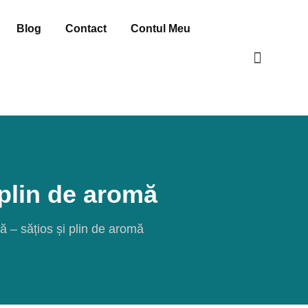
Blog
Contact
Contul Meu
 plin de aromă
ă – sățios și plin de aromă