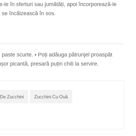
-le în sferturi sau jumătăți, apoi încorporează-le
ă se încălzească în sos.
 paste scurte. • Poți adăuga pătrunjel proaspăt
or picantă, presară puțin chili la servire.
 De Zucchini
Zucchini Cu Ouă