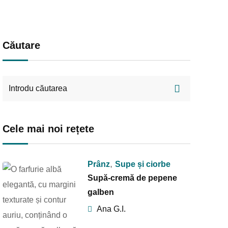
Căutare
Cele mai noi rețete
,
Prânz
Supe și ciorbe
Supă-cremă de pepene
galben
Ana G.I.