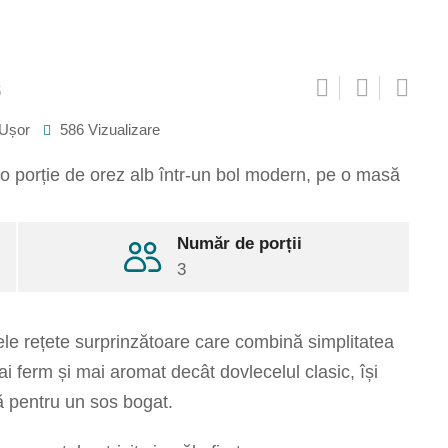
5
 Ușor
586
Vizualizare
Pinterest
Număr de porții
Share
3
via
Email
Print
ele rețete surprinzătoare care combină simplitatea
i ferm și mai aromat decât dovlecelul clasic, își
ă pentru un sos bogat.