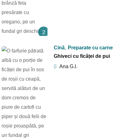
2
,
Cină
Preparate cu carne
Ghiveci cu ficăței de pui
Ana G.I.