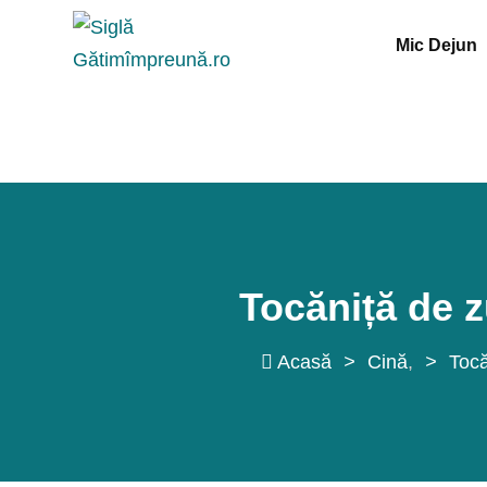
Sări
Mic Dejun
la
conținut
Tocăniță de z
Acasă
>
Cină
>
Tocă