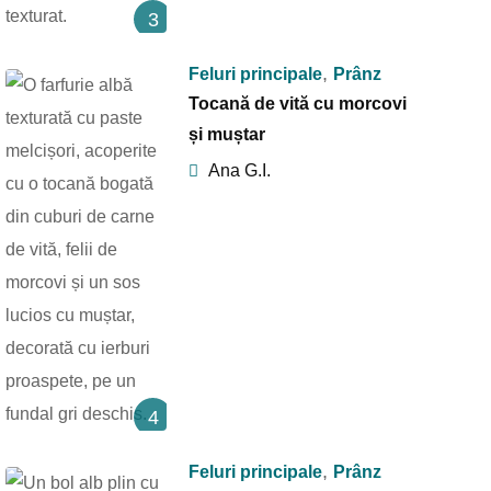
3
,
Feluri principale
Prânz
Tocană de vită cu morcovi
și muștar
Ana G.I.
4
,
Feluri principale
Prânz