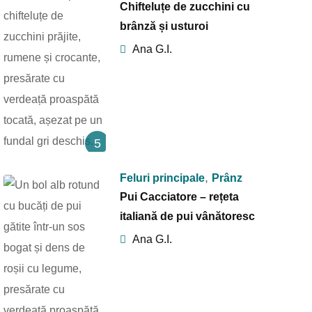
Chifteluțe de zucchini cu
brânză și usturoi
Ana G.I.
5
,
Feluri principale
Prânz
Pui Cacciatore – rețeta
italiană de pui vânătoresc
Ana G.I.