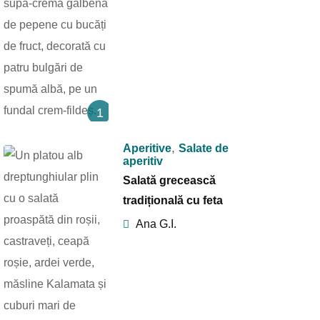
1
,
Aperitive
Salate de
aperitiv
Salată grecească
tradițională cu feta
Ana G.I.