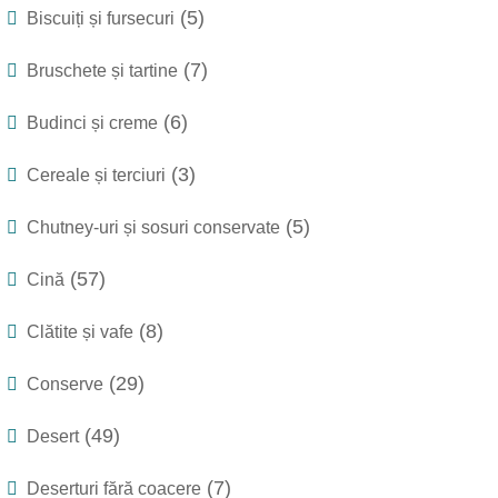
(5)
Biscuiți și fursecuri
(7)
Bruschete și tartine
(6)
Budinci și creme
(3)
Cereale și terciuri
(5)
Chutney-uri și sosuri conservate
(57)
Cină
(8)
Clătite și vafe
(29)
Conserve
(49)
Desert
(7)
Deserturi fără coacere