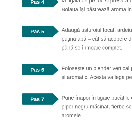
Ia tigaia de pe foc și presar
Pas 4
Boiaua își păstrează aroma in
Adaugă usturoiul tocat, ardeiul
Pas 5
puțină apă – cât să acopere do
până se înmoaie complet.
Folosește un blender vertical 
Pas 6
și aromatic. Acesta va lega pe
Pune înapoi în tigaie bucățil
Pas 7
piper negru măcinat, fierbe s
aromele.