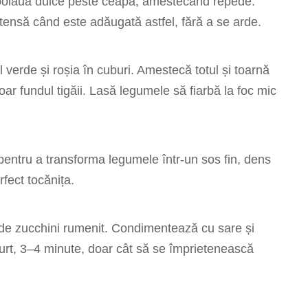
ă boiaua dulce peste ceapă, amestecând repede.
tensă când este adăugată astfel, fără a se arde.
 verde și roșia în cuburi. Amestecă totul și toarnă
ar fundul tigăii. Lasă legumele să fiarbă la foc mic
pentru a transforma legumele într-un sos fin, dens
rfect tocănița.
e de zucchini rumenit. Condimentează cu sare și
curt, 3–4 minute, doar cât să se împrietenească