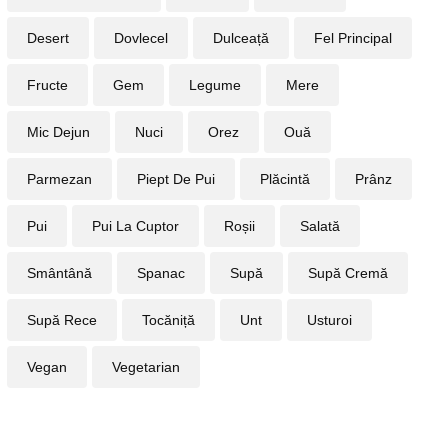
Desert
Dovlecel
Dulceață
Fel Principal
Fructe
Gem
Legume
Mere
Mic Dejun
Nuci
Orez
Ouă
Parmezan
Piept De Pui
Plăcintă
Prânz
Pui
Pui La Cuptor
Roșii
Salată
Smântână
Spanac
Supă
Supă Cremă
Supă Rece
Tocăniță
Unt
Usturoi
Vegan
Vegetarian