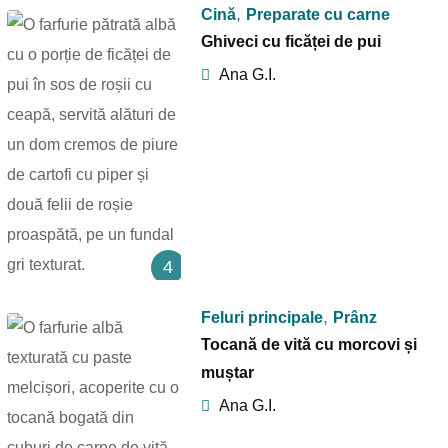
,
Cină
Preparate cu carne
Ghiveci cu ficăței de pui
Ana G.I.
4
,
Feluri principale
Prânz
Tocană de vită cu morcovi și
muștar
Ana G.I.