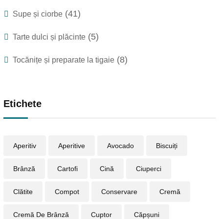
(41)
Supe și ciorbe
(5)
Tarte dulci și plăcinte
(8)
Tocănițe și preparate la tigaie
Etichete
Aperitiv
Aperitive
Avocado
Biscuiți
Brânză
Cartofi
Cină
Ciuperci
Clătite
Compot
Conservare
Cremă
Cremă De Brânză
Cuptor
Căpșuni