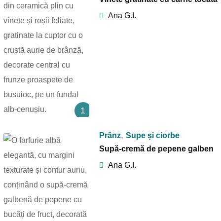
Ana G.I.
1
,
Prânz
Supe și ciorbe
Supă-cremă de pepene galben
Ana G.I.