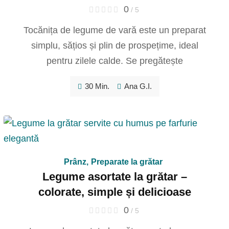
0
/ 5
Tocănița de legume de vară este un preparat
simplu, sățios și plin de prospețime, ideal
pentru zilele calde. Se pregătește
30 Min.
Ana G.I.
Prânz
,
Preparate la grătar
Legume asortate la grătar –
colorate, simple și delicioase
0
/ 5