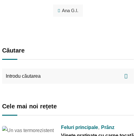
Ana G.I.
Căutare
Cele mai noi rețete
,
Feluri principale
Prânz
Vinete gratinate cu carne tocată