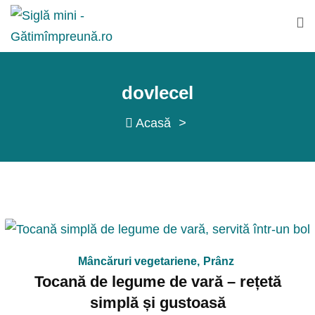
Sări
la
conținut
dovlecel
Acasă
>
Mâncăruri vegetariene
,
Prânz
Tocană de legume de vară – rețetă
simplă și gustoasă