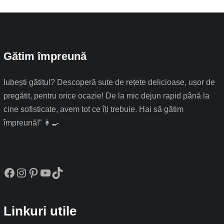
Gătim împreună
Iubești gătitul? Descoperă sute de rețete delicioase, ușor de
pregătit, pentru orice ocazie! De la mic dejun rapid până la
cine sofisticate, avem tot ce îți trebuie. Hai să gătim
împreună!” 👩‍🍳
Facebook
Instagram
Pinterest
YouTube
TikTok
Linkuri utile