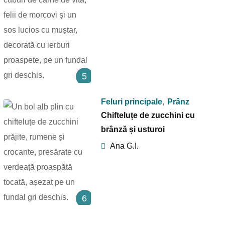
5
,
Feluri principale
Prânz
Chifteluțe de zucchini cu
brânză și usturoi
Ana G.I.
6