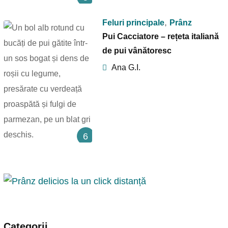
,
Feluri principale
Prânz
Pui Cacciatore – rețeta italiană
de pui vânătoresc
Ana G.I.
6
Categorii