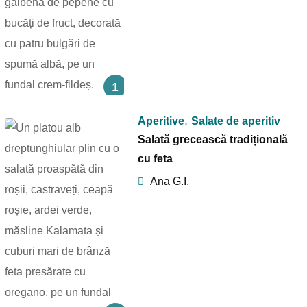
1
,
Aperitive
Salate de aperitiv
Salată grecească tradițională
cu feta
Ana G.I.