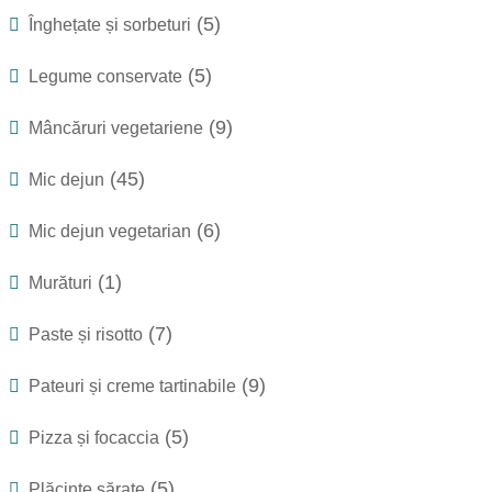
(5)
Înghețate și sorbeturi
(5)
Legume conservate
(9)
Mâncăruri vegetariene
(45)
Mic dejun
(6)
Mic dejun vegetarian
(1)
Murături
(7)
Paste și risotto
(9)
Pateuri și creme tartinabile
(5)
Pizza și focaccia
(5)
Plăcinte sărate