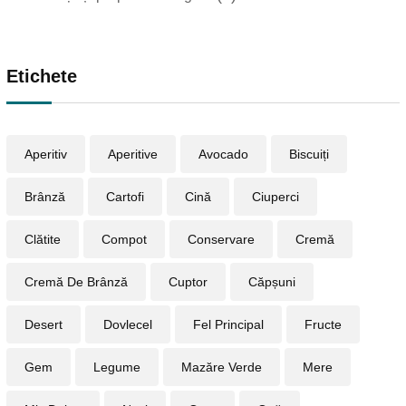
Etichete
Aperitiv
Aperitive
Avocado
Biscuiți
Brânză
Cartofi
Cină
Ciuperci
Clătite
Compot
Conservare
Cremă
Cremă De Brânză
Cuptor
Căpșuni
Desert
Dovlecel
Fel Principal
Fructe
Gem
Legume
Mazăre Verde
Mere