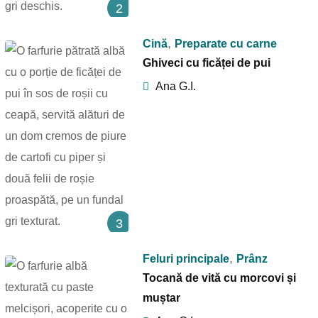
2
,
Cină
Preparate cu carne
Ghiveci cu ficăței de pui
Ana G.I.
3
,
Feluri principale
Prânz
Tocană de vită cu morcovi și
muștar