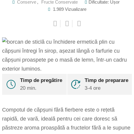
Conserve
,
Fructe Conservate
Dificultate: Ușor
1.989
Vizualizare
Pinterest
Share
Timp de pregătire
Timp de preparare
via
20 min.
Email
3-4 ore
Print
Compotul de căpșuni fără fierbere este o rețetă
rapidă, de vară, ideală pentru cei care doresc să
păstreze aroma proaspătă a fructelor fără a le supune