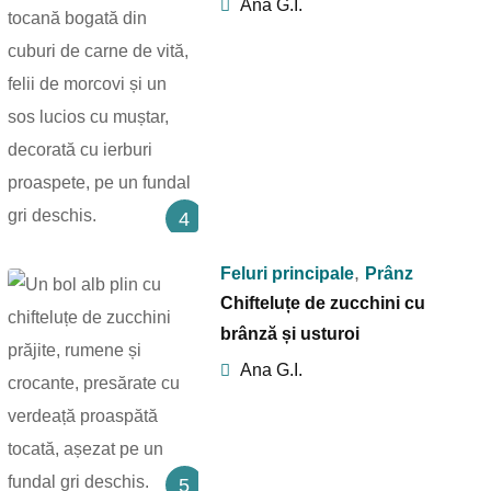
Ana G.I.
4
,
Feluri principale
Prânz
Chifteluțe de zucchini cu
brânză și usturoi
Ana G.I.
5