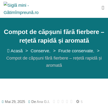
Sări
la
conținut
Compot de căpșuni fără fierbere –
rețetă rapidă și aromată
Acasă
>
Conserve
>
Fructe conservate
>
Compot de căpșuni fără fierbere – rețetă rapidă și
aromată
0
Mai 29, 2025
De
Ana G.I.
/ 5