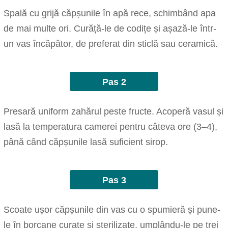
Spală cu grijă căpșunile în apă rece, schimbând apa
de mai multe ori. Curăță-le de codițe și așază-le într-
un vas încăpător, de preferat din sticlă sau ceramică.
Pas 2
Presară uniform zahărul peste fructe. Acoperă vasul și
lasă la temperatura camerei pentru câteva ore (3–4),
până când căpșunile lasă suficient sirop.
Pas 3
Scoate ușor căpșunile din vas cu o spumieră și pune-
le în borcane curate și sterilizate, umplându-le pe trei