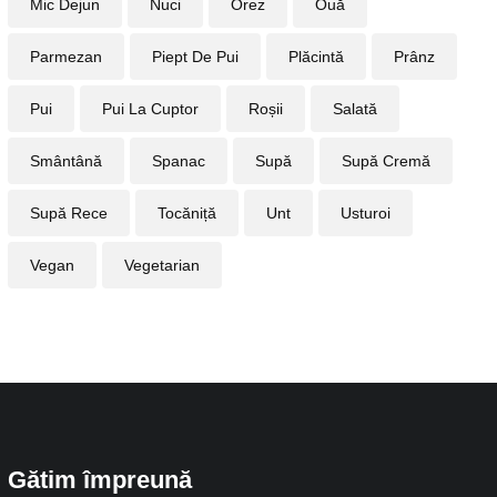
Mic Dejun
Nuci
Orez
Ouă
Parmezan
Piept De Pui
Plăcintă
Prânz
Pui
Pui La Cuptor
Roșii
Salată
Smântână
Spanac
Supă
Supă Cremă
Supă Rece
Tocăniță
Unt
Usturoi
Vegan
Vegetarian
Gătim împreună