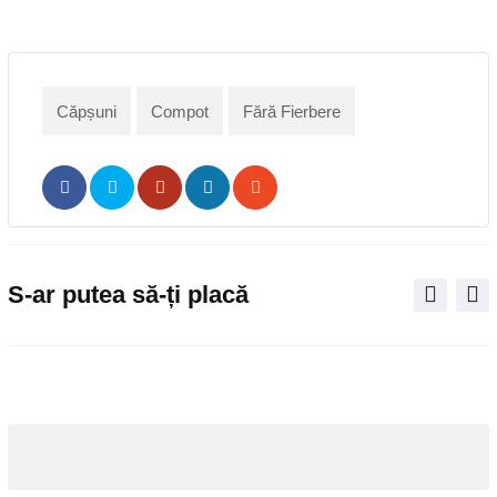
Căpșuni
Compot
Fără Fierbere
Pinterest
Share
Print
via
Email
S-ar putea să-ți placă