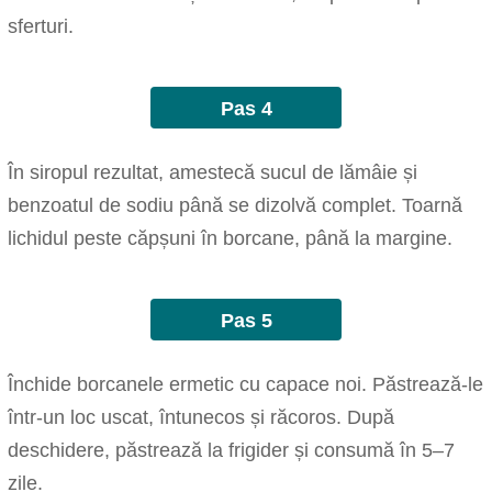
sferturi.
Pas 4
În siropul rezultat, amestecă sucul de lămâie și
benzoatul de sodiu până se dizolvă complet. Toarnă
lichidul peste căpșuni în borcane, până la margine.
Pas 5
Închide borcanele ermetic cu capace noi. Păstrează-le
într-un loc uscat, întunecos și răcoros. După
deschidere, păstrează la frigider și consumă în 5–7
zile.