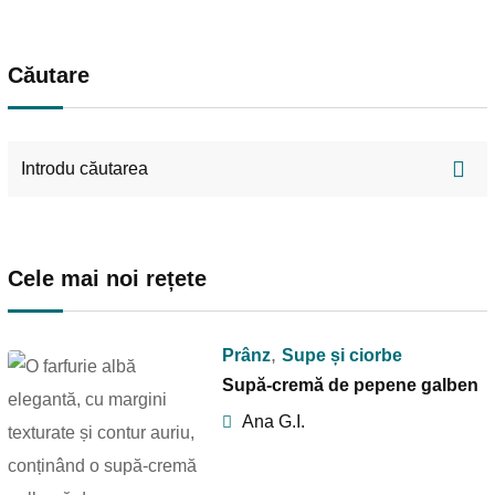
Căutare
Cele mai noi rețete
,
Prânz
Supe și ciorbe
Supă-cremă de pepene galben
Ana G.I.