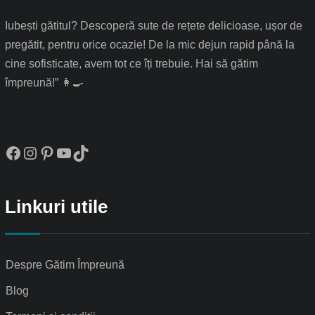
Iubești gătitul? Descoperă sute de rețete delicioase, ușor de
pregătit, pentru orice ocazie! De la mic dejun rapid până la
cine sofisticate, avem tot ce îți trebuie. Hai să gătim
împreună!” 👩‍🍳
Facebook
Instagram
Pinterest
YouTube
TikTok
Linkuri utile
Despre Gătim Împreună
Blog