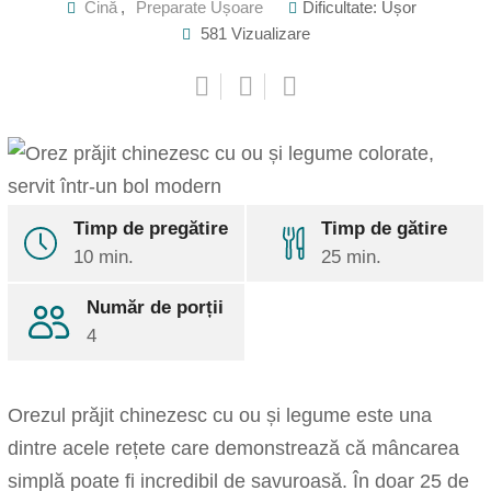
Cină
,
Preparate Ușoare
Dificultate: Ușor
581
Vizualizare
Timp de pregătire
Timp de gătire
Pinterest
10 min.
25 min.
Share
via
Număr de porții
Email
Print
4
Orezul prăjit chinezesc cu ou și legume este una
dintre acele rețete care demonstrează că mâncarea
simplă poate fi incredibil de savuroasă. În doar 25 de