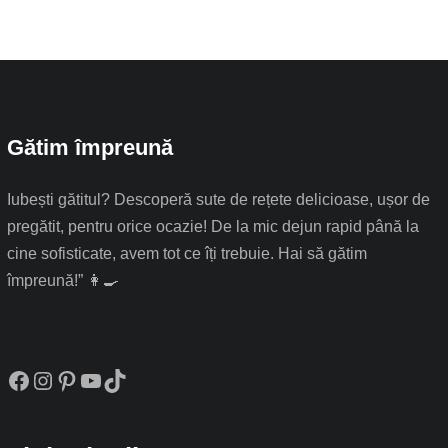
Gătim împreună
Iubești gătitul? Descoperă sute de rețete delicioase, ușor de
pregătit, pentru orice ocazie! De la mic dejun rapid până la
cine sofisticate, avem tot ce îți trebuie. Hai să gătim
împreună!” 👩‍🍳
Facebook
Instagram
Pinterest
YouTube
TikTok