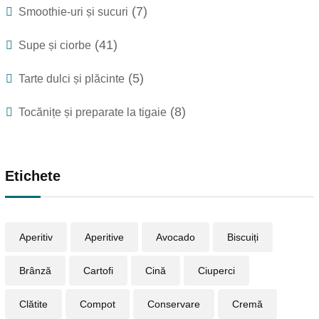
(7)
Smoothie-uri și sucuri
(41)
Supe și ciorbe
(5)
Tarte dulci și plăcinte
(8)
Tocănițe și preparate la tigaie
Etichete
Aperitiv
Aperitive
Avocado
Biscuiți
Brânză
Cartofi
Cină
Ciuperci
Clătite
Compot
Conservare
Cremă