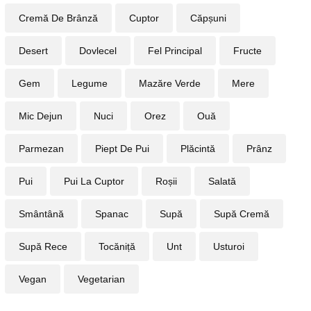
Cremă De Brânză
Cuptor
Căpșuni
Desert
Dovlecel
Fel Principal
Fructe
Gem
Legume
Mazăre Verde
Mere
Mic Dejun
Nuci
Orez
Ouă
Parmezan
Piept De Pui
Plăcintă
Prânz
Pui
Pui La Cuptor
Roșii
Salată
Smântână
Spanac
Supă
Supă Cremă
Supă Rece
Tocăniță
Unt
Usturoi
Vegan
Vegetarian