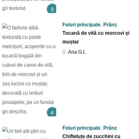
3
,
Feluri principale
Prânz
Tocană de vită cu morcovi și
muștar
Ana G.I.
4
,
Feluri principale
Prânz
Chifteluțe de zucchini cu