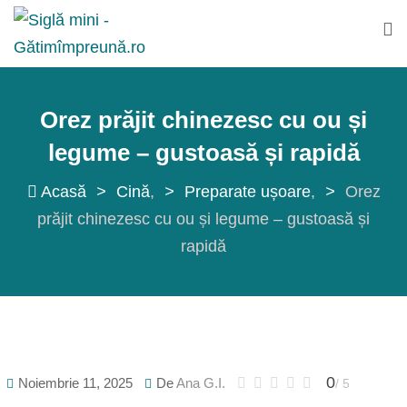
Sări
la
conținut
Orez prăjit chinezesc cu ou și
legume – gustoasă și rapidă
Acasă
>
Cină
>
Preparate ușoare
>
Orez
prăjit chinezesc cu ou și legume – gustoasă și
rapidă
0
Noiembrie 11, 2025
De
Ana G.I.
/ 5