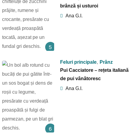
brânză și usturoi
Ana G.I.
5
,
Feluri principale
Prânz
Pui Cacciatore – rețeta italiană
de pui vânătoresc
Ana G.I.
6