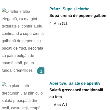
,
Prânz
Supe și ciorbe
Supă-cremă de pepene galben
Ana G.I.
1
,
Aperitive
Salate de aperitiv
Salată grecească tradițională
cu feta
Ana G.I.