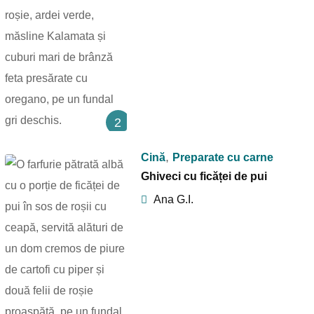
2
,
Cină
Preparate cu carne
Ghiveci cu ficăței de pui
Ana G.I.