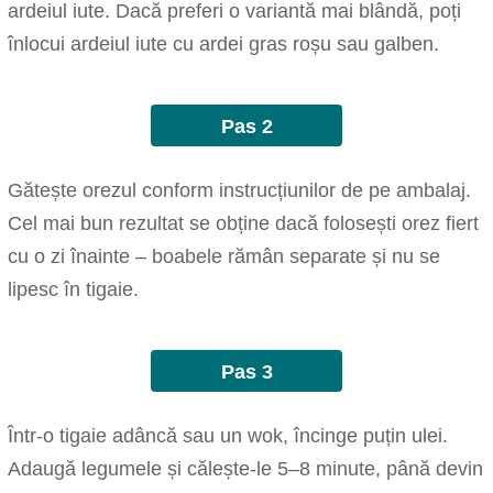
ardeiul iute. Dacă preferi o variantă mai blândă, poți
înlocui ardeiul iute cu ardei gras roșu sau galben.
Pas 2
Gătește orezul conform instrucțiunilor de pe ambalaj.
Cel mai bun rezultat se obține dacă folosești orez fiert
cu o zi înainte – boabele rămân separate și nu se
lipesc în tigaie.
Pas 3
Într-o tigaie adâncă sau un wok, încinge puțin ulei.
Adaugă legumele și călește-le 5–8 minute, până devin