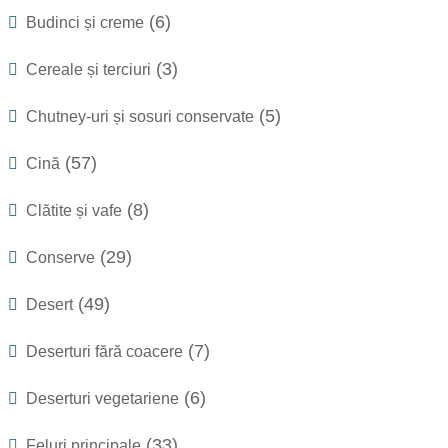
(6)
Budinci și creme
(3)
Cereale și terciuri
(5)
Chutney-uri și sosuri conservate
(57)
Cină
(8)
Clătite și vafe
(29)
Conserve
(49)
Desert
(7)
Deserturi fără coacere
(6)
Deserturi vegetariene
(33)
Feluri principale