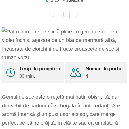
2.157
Vizualizare
Pinterest
Share
Timp de pregătire
Număr de porții
via
80 min.
Email
4
Print
Gemul de soc este o rețetă mai puțin obișnuită, dar
deosebit de parfumată și bogată în antioxidanți. Are o
aromă intensă și un gust ușor acrișor, care merge
perfect pe pâine prăjită, în clătite sau ca umplutură