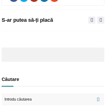
Pinterest
Share
Print
via
Email
S-ar putea să-ți placă
Căutare