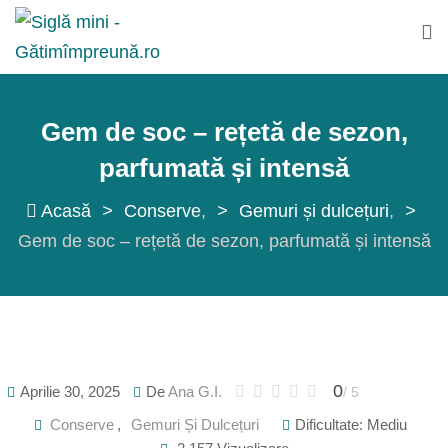
Sări
la
conținut
Gem de soc – rețetă de sezon,
parfumată și intensă
Acasă
>
Conserve
>
Gemuri și dulcețuri
>
Gem de soc – rețetă de sezon, parfumată și intensă
0
Aprilie 30, 2025
De
Ana G.I.
/ 5
Conserve
,
Gemuri Și Dulcețuri
Dificultate: Mediu