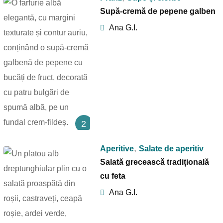
Supă-cremă de pepene galben
Ana G.I.
2
,
Aperitive
Salate de aperitiv
Salată grecească tradițională
cu feta
Ana G.I.