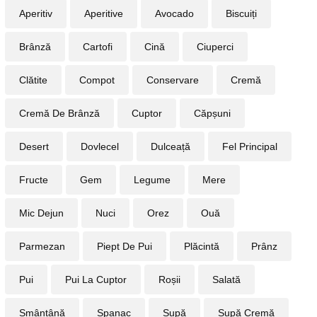
Aperitiv
Aperitive
Avocado
Biscuiți
Brânză
Cartofi
Cină
Ciuperci
Clătite
Compot
Conservare
Cremă
Cremă De Brânză
Cuptor
Căpșuni
Desert
Dovlecel
Dulceață
Fel Principal
Fructe
Gem
Legume
Mere
Mic Dejun
Nuci
Orez
Ouă
Parmezan
Piept De Pui
Plăcintă
Prânz
Pui
Pui La Cuptor
Roșii
Salată
Smântână
Spanac
Supă
Supă Cremă