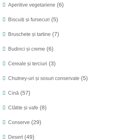
(6)
Aperitive vegetariene
(5)
Biscuiți și fursecuri
(7)
Bruschete și tartine
(6)
Budinci și creme
(3)
Cereale și terciuri
(5)
Chutney-uri și sosuri conservate
(57)
Cină
(8)
Clătite și vafe
(29)
Conserve
(49)
Desert