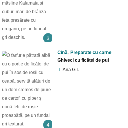
3
,
Cină
Preparate cu carne
Ghiveci cu ficăței de pui
Ana G.I.
4