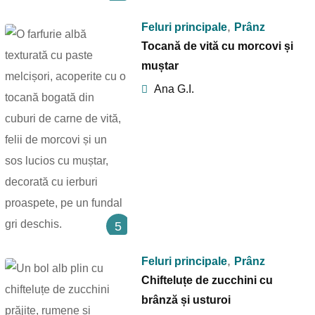
,
Feluri principale
Prânz
Tocană de vită cu morcovi și
muștar
Ana G.I.
5
,
Feluri principale
Prânz
Chifteluțe de zucchini cu
brânză și usturoi