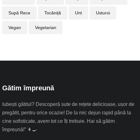
Supă Rece
Tocăniță
Unt
Usturoi
Vegan
Vegetarian
Gătim împreună
Iubești gătitul? Descoperă sute de rețete delicioase, ușor de
pregătit, pentru orice ocazie! De la mic dejun rapid până la
cine sofisticate, avem tot ce îți trebuie. Hai să gătim
împreună!” 👩‍🍳