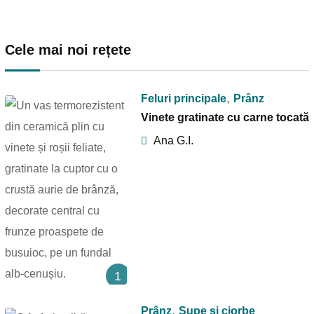
Cele mai noi rețete
,
Feluri principale
Prânz
Vinete gratinate cu carne tocată
Ana G.I.
1
,
Prânz
Supe și ciorbe